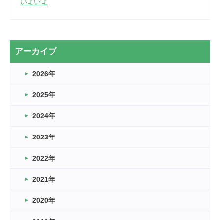
いよいよ
2026.03.28
2カ月
2026.03.20
アーカイブ
なぎなた
2026年
2026.03.16
どこよりも早い情報解禁
2025年
2026.03.15
車いすバスケとRくんのお話
2024年
2026.03.14
2023年
卒業・卒園の季節★
2022年
2026.03.11
スタッフ自慢
2021年
緑ケ丘体育館
2022.11.03
2020年
市民スポーツ祭 剣道の部開催
緑ケ丘体育館