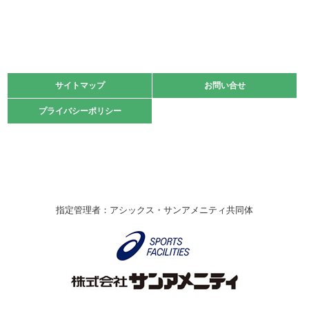
緑ケ丘体育館
2021.11.13
マスターズスポーツフェスティバル「ビーチバレーボール
大会」開催
緑ケ丘体育館
サイトマップ
サイトマップ
お問い合せ
お問い合せ
2021.10.23
プライバシーポリシー
プライバシーポリシー
卓球選手権大会ラージボールの部開催☆
2021.10.20
車いすバスケチームの利用☆
緑ケ丘体育館
2021.06.26
指定管理者：アシックス・サンアメニティ共同体
伊丹市総合体育大会 バレーボール大会が開催されました
★
緑ケ丘体育館
2020.12.20
なわとびイベントを開催しました！
緑ケ丘体育館