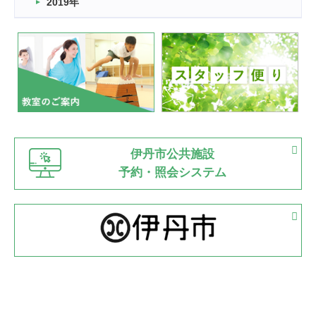
2019年
2022.07.24
いたっぼーる大会☆彡
緑ケ丘体育館
2022.07.03
市内総合体育大会が開始
緑ケ丘体育館
猪名川運動広場
古池運動広場
市立野球場
2022.06.12
伊丹市公共施設
県知事杯争奪バレーボール大会が開催
予約・照会システム
緑ケ丘体育館
2022.05.05
体育協会長杯 バドミントン競技の部
緑ケ丘体育館
2022.05.22
少年スポーツ大会 剣道の部
2022.06.05
阪神中学校 バレーボール優勝大会＊