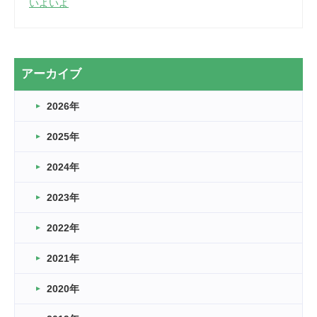
いよいよ
2026.03.28
2カ月
2026.03.20
アーカイブ
なぎなた
2026年
2026.03.16
どこよりも早い情報解禁
2025年
2026.03.15
車いすバスケとRくんのお話
2024年
2026.03.14
2023年
卒業・卒園の季節★
2022年
2026.03.11
スタッフ自慢
2021年
緑ケ丘体育館
2022.11.03
2020年
市民スポーツ祭 剣道の部開催
緑ケ丘体育館