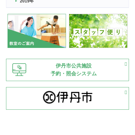
2019年
2022.07.24
いたっぼーる大会☆彡
緑ケ丘体育館
2022.07.03
市内総合体育大会が開始
緑ケ丘体育館
猪名川運動広場
古池運動広場
市立野球場
2022.06.12
伊丹市公共施設
県知事杯争奪バレーボール大会が開催
予約・照会システム
緑ケ丘体育館
2022.05.05
体育協会長杯 バドミントン競技の部
緑ケ丘体育館
2022.05.22
少年スポーツ大会 剣道の部
2022.06.05
阪神中学校 バレーボール優勝大会＊