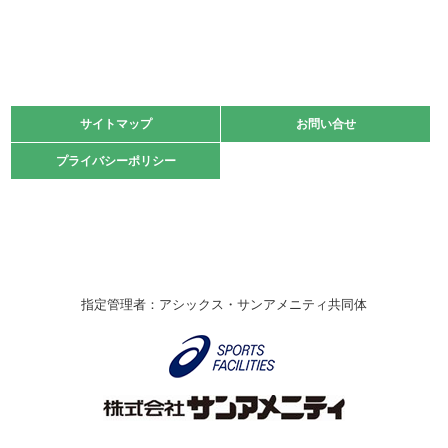
緑ケ丘体育館
2021.11.13
マスターズスポーツフェスティバル「ビーチバレーボール
大会」開催
緑ケ丘体育館
サイトマップ
サイトマップ
お問い合せ
お問い合せ
2021.10.23
プライバシーポリシー
プライバシーポリシー
卓球選手権大会ラージボールの部開催☆
2021.10.20
車いすバスケチームの利用☆
緑ケ丘体育館
2021.06.26
指定管理者：アシックス・サンアメニティ共同体
伊丹市総合体育大会 バレーボール大会が開催されました
★
緑ケ丘体育館
2020.12.20
なわとびイベントを開催しました！
緑ケ丘体育館