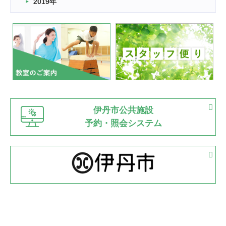
2019年
2022.07.24
いたっぼーる大会☆彡
緑ケ丘体育館
2022.07.03
市内総合体育大会が開始
緑ケ丘体育館
猪名川運動広場
古池運動広場
市立野球場
2022.06.12
伊丹市公共施設
県知事杯争奪バレーボール大会が開催
予約・照会システム
緑ケ丘体育館
2022.05.05
体育協会長杯 バドミントン競技の部
緑ケ丘体育館
2022.05.22
少年スポーツ大会 剣道の部
2022.06.05
阪神中学校 バレーボール優勝大会＊