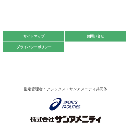
緑ケ丘体育館
2021.11.13
マスターズスポーツフェスティバル「ビーチバレーボール
大会」開催
緑ケ丘体育館
サイトマップ
サイトマップ
お問い合せ
お問い合せ
2021.10.23
プライバシーポリシー
プライバシーポリシー
卓球選手権大会ラージボールの部開催☆
2021.10.20
車いすバスケチームの利用☆
緑ケ丘体育館
2021.06.26
指定管理者：アシックス・サンアメニティ共同体
伊丹市総合体育大会 バレーボール大会が開催されました
★
緑ケ丘体育館
2020.12.20
なわとびイベントを開催しました！
緑ケ丘体育館