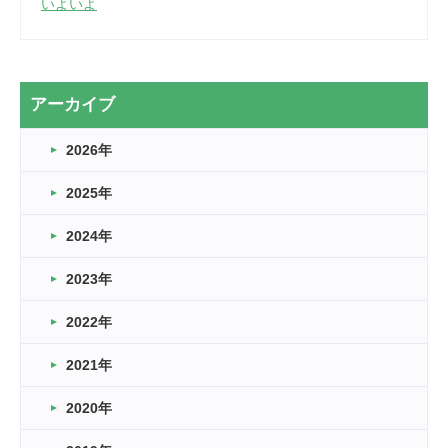
いよいよ
2026.03.28
2カ月
2026.03.20
アーカイブ
なぎなた
2026年
2026.03.16
どこよりも早い情報解禁
2025年
2026.03.15
車いすバスケとRくんのお話
2024年
2026.03.14
2023年
卒業・卒園の季節★
2022年
2026.03.11
スタッフ自慢
2021年
緑ケ丘体育館
2022.11.03
2020年
市民スポーツ祭 剣道の部開催
緑ケ丘体育館