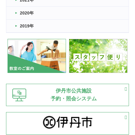
2021年
緑ケ丘体育館
2022.11.03
2020年
市民スポーツ祭 剣道の部開催
緑ケ丘体育館
2019年
2022.07.24
いたっぼーる大会☆彡
緑ケ丘体育館
2022.07.03
市内総合体育大会が開始
緑ケ丘体育館
猪名川運動広場
古池運動広場
市立野球場
2022.06.12
伊丹市公共施設
県知事杯争奪バレーボール大会が開催
予約・照会システム
緑ケ丘体育館
2022.05.05
体育協会長杯 バドミントン競技の部
緑ケ丘体育館