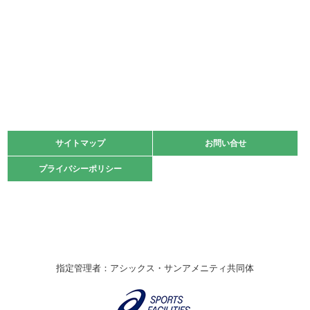
2022.05.22
少年スポーツ大会 剣道の部
2022.06.05
阪神中学校 バレーボール優勝大会＊
緑ケ丘体育館
2021.11.13
マスターズスポーツフェスティバル「ビーチバレーボール
大会」開催
緑ケ丘体育館
サイトマップ
サイトマップ
お問い合せ
お問い合せ
2021.10.23
プライバシーポリシー
プライバシーポリシー
卓球選手権大会ラージボールの部開催☆
2021.10.20
車いすバスケチームの利用☆
緑ケ丘体育館
2021.06.26
指定管理者：アシックス・サンアメニティ共同体
伊丹市総合体育大会 バレーボール大会が開催されました
★
緑ケ丘体育館