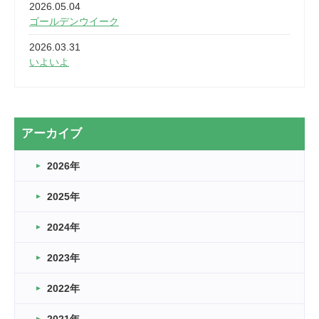
2026.05.04
ゴールデンウイーク
2026.03.31
いよいよ
2026.03.28
2カ月
2026.03.20
アーカイブ
なぎなた
2026年
2026.03.16
どこよりも早い情報解禁
2025年
2026.03.15
車いすバスケとRくんのお話
2024年
2026.03.14
2023年
卒業・卒園の季節★
2022年
2026.03.11
スタッフ自慢