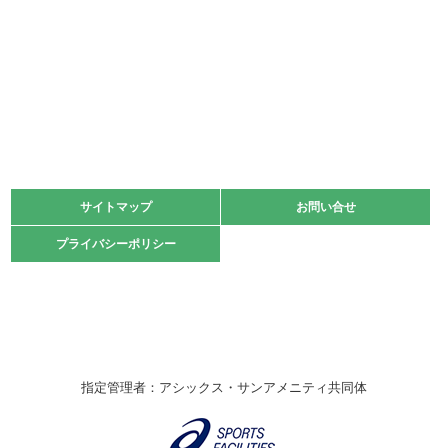
2022.05.22
少年スポーツ大会 剣道の部
2022.06.05
阪神中学校 バレーボール優勝大会＊
緑ケ丘体育館
2021.11.13
マスターズスポーツフェスティバル「ビーチバレーボール
大会」開催
緑ケ丘体育館
サイトマップ
サイトマップ
お問い合せ
お問い合せ
2021.10.23
プライバシーポリシー
プライバシーポリシー
卓球選手権大会ラージボールの部開催☆
2021.10.20
車いすバスケチームの利用☆
緑ケ丘体育館
2021.06.26
指定管理者：アシックス・サンアメニティ共同体
伊丹市総合体育大会 バレーボール大会が開催されました
★
緑ケ丘体育館