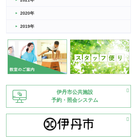
2021年
緑ケ丘体育館
2022.11.03
2020年
市民スポーツ祭 剣道の部開催
緑ケ丘体育館
2019年
2022.07.24
いたっぼーる大会☆彡
緑ケ丘体育館
2022.07.03
市内総合体育大会が開始
緑ケ丘体育館
猪名川運動広場
古池運動広場
市立野球場
2022.06.12
伊丹市公共施設
県知事杯争奪バレーボール大会が開催
予約・照会システム
緑ケ丘体育館
2022.05.05
体育協会長杯 バドミントン競技の部
緑ケ丘体育館