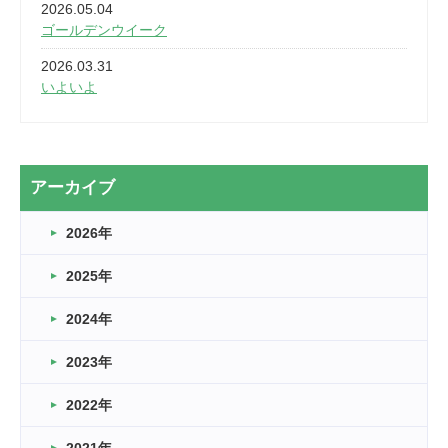
2026.05.04
ゴールデンウイーク
2026.03.31
いよいよ
2026.03.28
2カ月
2026.03.20
アーカイブ
なぎなた
2026年
2026.03.16
どこよりも早い情報解禁
2025年
2026.03.15
車いすバスケとRくんのお話
2024年
2026.03.14
2023年
卒業・卒園の季節★
2022年
2026.03.11
スタッフ自慢