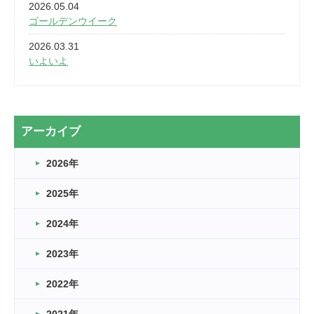
2026.05.04
ゴールデンウイーク
2026.03.31
いよいよ
2026.03.28
2カ月
2026.03.20
アーカイブ
なぎなた
2026年
2026.03.16
どこよりも早い情報解禁
2025年
2026.03.15
車いすバスケとRくんのお話
2024年
2026.03.14
2023年
卒業・卒園の季節★
2022年
2026.03.11
スタッフ自慢