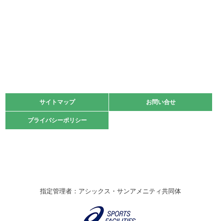
2022.05.22
少年スポーツ大会 剣道の部
2022.06.05
阪神中学校 バレーボール優勝大会＊
緑ケ丘体育館
2021.11.13
マスターズスポーツフェスティバル「ビーチバレーボール
大会」開催
緑ケ丘体育館
サイトマップ
サイトマップ
お問い合せ
お問い合せ
2021.10.23
プライバシーポリシー
プライバシーポリシー
卓球選手権大会ラージボールの部開催☆
2021.10.20
車いすバスケチームの利用☆
緑ケ丘体育館
2021.06.26
指定管理者：アシックス・サンアメニティ共同体
伊丹市総合体育大会 バレーボール大会が開催されました
★
緑ケ丘体育館