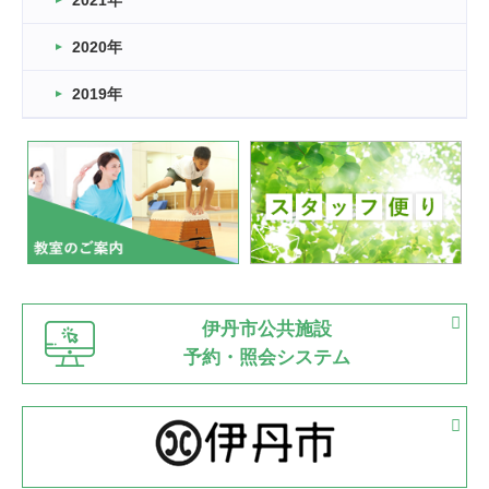
2021年
緑ケ丘体育館
2022.11.03
2020年
市民スポーツ祭 剣道の部開催
緑ケ丘体育館
2019年
2022.07.24
いたっぼーる大会☆彡
緑ケ丘体育館
2022.07.03
市内総合体育大会が開始
緑ケ丘体育館
猪名川運動広場
古池運動広場
市立野球場
2022.06.12
伊丹市公共施設
県知事杯争奪バレーボール大会が開催
予約・照会システム
緑ケ丘体育館
2022.05.05
体育協会長杯 バドミントン競技の部
緑ケ丘体育館