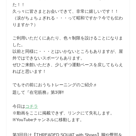
た！！
久っ々に皆さまとお会いできて、非常に嬉しいです！！
（涙がちょちょぎれる・・・って昭和ですか？今でも伝わ
りますか？）
ご利用いただくにあたり、色々制限を設けることになりま
した。
以前と同様に・・・とはいかないところもありますが、屋
外ではできないスポーツもあります。
ぜひご来館いただき、少しずつ運動ペースを戻してもらえ
ればと思います！
でもその前におうちトレーニングのご紹介♬
題して『在宅筋務』第3弾‼
今日は
コチラ
※動画をここに掲載できず、リンクにて失礼します。
※YouTubeチャンネルに移動します。
第3回目は【THREADED SQUAT with Shoes】脚や臀部を