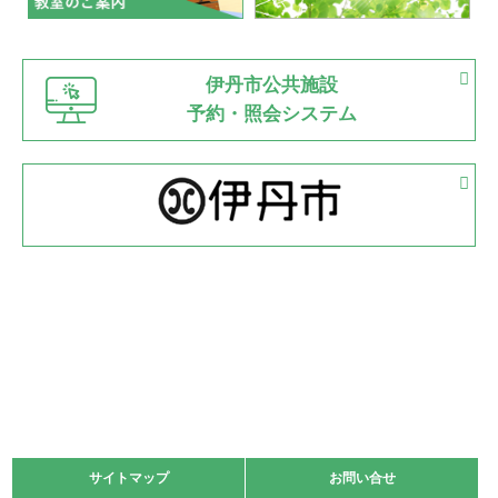
緑ケ丘体育館
猪名川運動広場
古池運動広場
市立野球場
2022.06.12
伊丹市公共施設
県知事杯争奪バレーボール大会が開催
予約・照会システム
緑ケ丘体育館
2022.05.05
体育協会長杯 バドミントン競技の部
緑ケ丘体育館
2022.05.22
少年スポーツ大会 剣道の部
2022.06.05
阪神中学校 バレーボール優勝大会＊
緑ケ丘体育館
2021.11.13
マスターズスポーツフェスティバル「ビーチバレーボール
大会」開催
緑ケ丘体育館
サイトマップ
サイトマップ
お問い合せ
お問い合せ