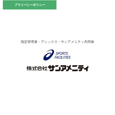
2021.10.23
プライバシーポリシー
プライバシーポリシー
卓球選手権大会ラージボールの部開催☆
2021.10.20
車いすバスケチームの利用☆
緑ケ丘体育館
2021.06.26
指定管理者：アシックス・サンアメニティ共同体
伊丹市総合体育大会 バレーボール大会が開催されました
★
緑ケ丘体育館
2020.12.20
なわとびイベントを開催しました！
緑ケ丘体育館
2020.10.28
アシックス☆シニアウォーキングラボ
緑ケ丘体育館
Copyright © Itami City. All rights reserved.
2020.07.18
【7/20～】緑ヶ丘プールがオープンします！
緑ケ丘体育館
プール