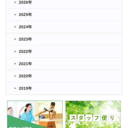
2026年
2026.03.16
どこよりも早い情報解禁
2025年
2026.03.15
車いすバスケとRくんのお話
2024年
2026.03.14
2023年
卒業・卒園の季節★
2022年
2026.03.11
スタッフ自慢
2021年
緑ケ丘体育館
2022.11.03
2020年
市民スポーツ祭 剣道の部開催
緑ケ丘体育館
2019年
2022.07.24
いたっぼーる大会☆彡
緑ケ丘体育館
2022.07.03
市内総合体育大会が開始