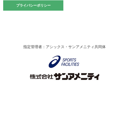
2021.10.23
プライバシーポリシー
プライバシーポリシー
卓球選手権大会ラージボールの部開催☆
2021.10.20
車いすバスケチームの利用☆
緑ケ丘体育館
2021.06.26
指定管理者：アシックス・サンアメニティ共同体
伊丹市総合体育大会 バレーボール大会が開催されました
★
緑ケ丘体育館
2020.12.20
なわとびイベントを開催しました！
緑ケ丘体育館
2020.10.28
アシックス☆シニアウォーキングラボ
緑ケ丘体育館
Copyright © Itami City. All rights reserved.
2020.07.18
【7/20～】緑ヶ丘プールがオープンします！
緑ケ丘体育館
プール