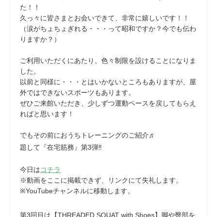
た！！
久っ々に皆さまとお会いできて、非常に嬉しいです！！
（涙がちょちょぎれる・・・って昭和ですか？今でも伝わ
りますか？）
ご利用いただくにあたり、色々制限を設けることになりま
した。
以前と同様に・・・とはいかないところもありますが、屋
外ではできないスポーツもあります。
ぜひご来館いただき、少しずつ運動ペースを戻してもらえ
ればと思います！
でもその前におうちトレーニングのご紹介♬
題して『在宅筋務』第3弾‼
今日は
コチラ
※動画をここに掲載できず、リンクにて失礼します。
※YouTubeチャンネルに移動します。
第3回目は【THREADED SQUAT with Shoes】脚や臀部を