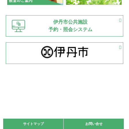
緑ケ丘体育館
猪名川運動広場
古池運動広場
市立野球場
2022.06.12
伊丹市公共施設
県知事杯争奪バレーボール大会が開催
予約・照会システム
緑ケ丘体育館
2022.05.05
体育協会長杯 バドミントン競技の部
緑ケ丘体育館
2022.05.22
少年スポーツ大会 剣道の部
2022.06.05
阪神中学校 バレーボール優勝大会＊
緑ケ丘体育館
2021.11.13
マスターズスポーツフェスティバル「ビーチバレーボール
大会」開催
緑ケ丘体育館
サイトマップ
サイトマップ
お問い合せ
お問い合せ