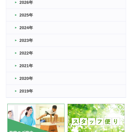
2026年
2026.03.16
どこよりも早い情報解禁
2025年
2026.03.15
車いすバスケとRくんのお話
2024年
2026.03.14
2023年
卒業・卒園の季節★
2022年
2026.03.11
スタッフ自慢
2021年
緑ケ丘体育館
2022.11.03
2020年
市民スポーツ祭 剣道の部開催
緑ケ丘体育館
2019年
2022.07.24
いたっぼーる大会☆彡
緑ケ丘体育館
2022.07.03
市内総合体育大会が開始