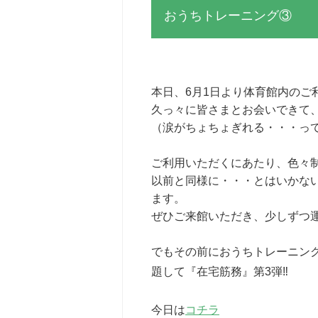
おうちトレーニング③
本日、6月1日より体育館内のご
久っ々に皆さまとお会いできて
（涙がちょちょぎれる・・・っ
ご利用いただくにあたり、色々
以前と同様に・・・とはいかな
ます。
ぜひご来館いただき、少しずつ
でもその前におうちトレーニン
題して『在宅筋務』第3弾‼
今日は
コチラ