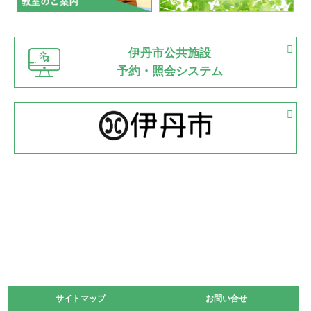
緑ケ丘体育館
猪名川運動広場
古池運動広場
市立野球場
2022.06.12
伊丹市公共施設
県知事杯争奪バレーボール大会が開催
予約・照会システム
緑ケ丘体育館
2022.05.05
体育協会長杯 バドミントン競技の部
緑ケ丘体育館
2022.05.22
少年スポーツ大会 剣道の部
2022.06.05
阪神中学校 バレーボール優勝大会＊
緑ケ丘体育館
2021.11.13
マスターズスポーツフェスティバル「ビーチバレーボール
大会」開催
緑ケ丘体育館
サイトマップ
サイトマップ
お問い合せ
お問い合せ