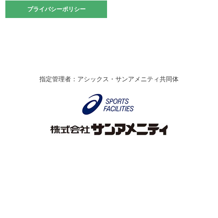
2021.10.23
プライバシーポリシー
プライバシーポリシー
卓球選手権大会ラージボールの部開催☆
2021.10.20
車いすバスケチームの利用☆
緑ケ丘体育館
2021.06.26
指定管理者：アシックス・サンアメニティ共同体
伊丹市総合体育大会 バレーボール大会が開催されました
★
緑ケ丘体育館
2020.12.20
なわとびイベントを開催しました！
緑ケ丘体育館
2020.10.28
アシックス☆シニアウォーキングラボ
緑ケ丘体育館
Copyright © Itami City. All rights reserved.
2020.07.18
【7/20～】緑ヶ丘プールがオープンします！
緑ケ丘体育館
プール