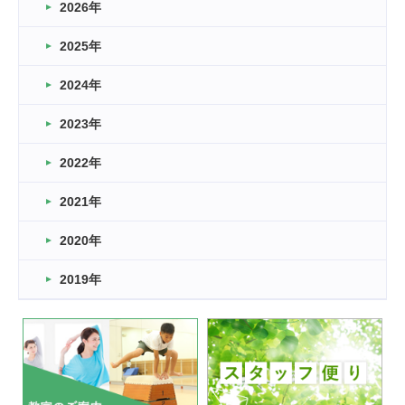
2026年
2026.03.16
どこよりも早い情報解禁
2025年
2026.03.15
車いすバスケとRくんのお話
2024年
2026.03.14
2023年
卒業・卒園の季節★
2022年
2026.03.11
スタッフ自慢
2021年
緑ケ丘体育館
2022.11.03
2020年
市民スポーツ祭 剣道の部開催
緑ケ丘体育館
2019年
2022.07.24
いたっぼーる大会☆彡
緑ケ丘体育館
2022.07.03
市内総合体育大会が開始