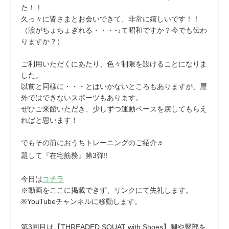
た！！
久っ々に皆さまとお会いできて、非常に嬉しいです！！
（涙がちょちょぎれる・・・って昭和ですか？今でも伝わ
りますか？）
ご利用いただくにあたり、色々制限を設けることになりま
した。
以前と同様に・・・とはいかないところもありますが、屋
外ではできないスポーツもあります。
ぜひご来館いただき、少しずつ運動ペースを戻してもらえ
ればと思います！
でもその前におうちトレーニングのご紹介♬
題して『在宅筋務』第3弾‼
今日は
コチラ
※動画をここに掲載できず、リンクにて失礼します。
※YouTubeチャンネルに移動します。
第3回目は【THREADED SQUAT with Shoes】脚や臀部を