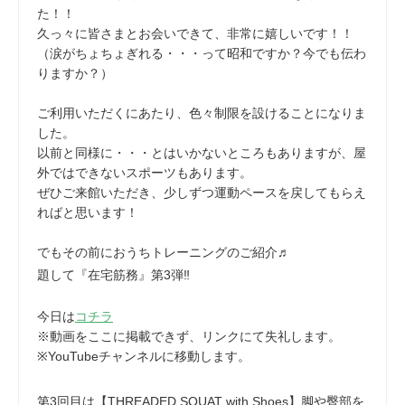
た！！
久っ々に皆さまとお会いできて、非常に嬉しいです！！
（涙がちょちょぎれる・・・って昭和ですか？今でも伝わ
りますか？）
ご利用いただくにあたり、色々制限を設けることになりま
した。
以前と同様に・・・とはいかないところもありますが、屋
外ではできないスポーツもあります。
ぜひご来館いただき、少しずつ運動ペースを戻してもらえ
ればと思います！
でもその前におうちトレーニングのご紹介♬
題して『在宅筋務』第3弾‼
今日は
コチラ
※動画をここに掲載できず、リンクにて失礼します。
※YouTubeチャンネルに移動します。
第3回目は【THREADED SQUAT with Shoes】脚や臀部を