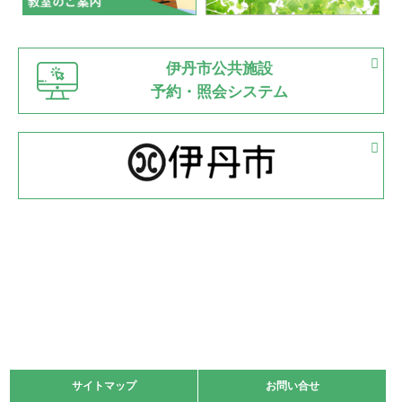
緑ケ丘体育館
猪名川運動広場
古池運動広場
市立野球場
2022.06.12
伊丹市公共施設
県知事杯争奪バレーボール大会が開催
予約・照会システム
緑ケ丘体育館
2022.05.05
体育協会長杯 バドミントン競技の部
緑ケ丘体育館
2022.05.22
少年スポーツ大会 剣道の部
2022.06.05
阪神中学校 バレーボール優勝大会＊
緑ケ丘体育館
2021.11.13
マスターズスポーツフェスティバル「ビーチバレーボール
大会」開催
緑ケ丘体育館
サイトマップ
サイトマップ
お問い合せ
お問い合せ