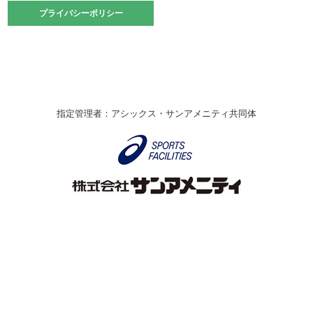
2021.10.23
プライバシーポリシー
プライバシーポリシー
卓球選手権大会ラージボールの部開催☆
2021.10.20
車いすバスケチームの利用☆
緑ケ丘体育館
2021.06.26
指定管理者：アシックス・サンアメニティ共同体
伊丹市総合体育大会 バレーボール大会が開催されました
★
緑ケ丘体育館
2020.12.20
なわとびイベントを開催しました！
緑ケ丘体育館
2020.10.28
アシックス☆シニアウォーキングラボ
緑ケ丘体育館
Copyright © Itami City. All rights reserved.
2020.07.18
【7/20～】緑ヶ丘プールがオープンします！
緑ケ丘体育館
プール