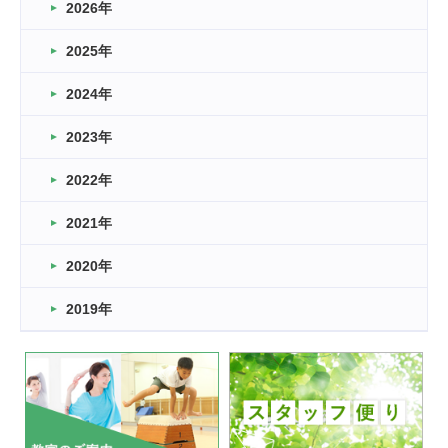
2026年
2026.03.16
どこよりも早い情報解禁
2025年
2026.03.15
車いすバスケとRくんのお話
2024年
2026.03.14
2023年
卒業・卒園の季節★
2022年
2026.03.11
スタッフ自慢
2021年
緑ケ丘体育館
2022.11.03
2020年
市民スポーツ祭 剣道の部開催
緑ケ丘体育館
2019年
2022.07.24
いたっぼーる大会☆彡
緑ケ丘体育館
2022.07.03
市内総合体育大会が開始