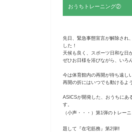
おうちトレーニング②
先日、緊急事態宣言が解除され
した！
天候も良く、スポーツ日和な日
ぜひお日様を浴びながら、いろ
今は体育館内の再開が待ち遠し
再開の折にはいつでも動けるよ
ASICSが開発した、おうちに
す。
（小声・・・）第1弾のトレー
題して『在宅筋務』第2弾‼