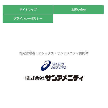
大会」開催
緑ケ丘体育館
サイトマップ
サイトマップ
お問い合せ
お問い合せ
2021.10.23
プライバシーポリシー
プライバシーポリシー
卓球選手権大会ラージボールの部開催☆
2021.10.20
車いすバスケチームの利用☆
緑ケ丘体育館
2021.06.26
指定管理者：アシックス・サンアメニティ共同体
伊丹市総合体育大会 バレーボール大会が開催されました
★
緑ケ丘体育館
2020.12.20
なわとびイベントを開催しました！
緑ケ丘体育館
2020.10.28
アシックス☆シニアウォーキングラボ
緑ケ丘体育館
Copyright © Itami City. All rights reserved.