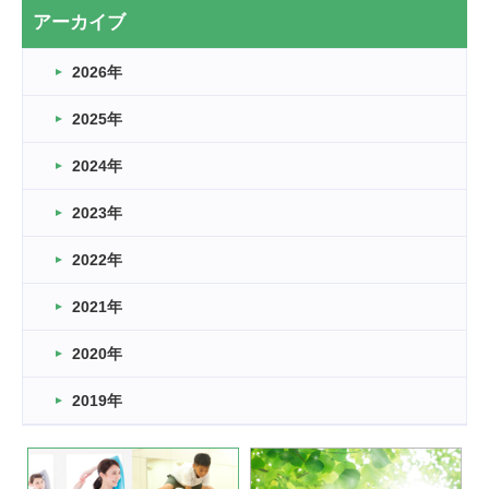
2026.03.20
アーカイブ
なぎなた
2026年
2026.03.16
どこよりも早い情報解禁
2025年
2026.03.15
車いすバスケとRくんのお話
2024年
2026.03.14
2023年
卒業・卒園の季節★
2022年
2026.03.11
スタッフ自慢
2021年
緑ケ丘体育館
2022.11.03
2020年
市民スポーツ祭 剣道の部開催
緑ケ丘体育館
2019年
2022.07.24
いたっぼーる大会☆彡
緑ケ丘体育館