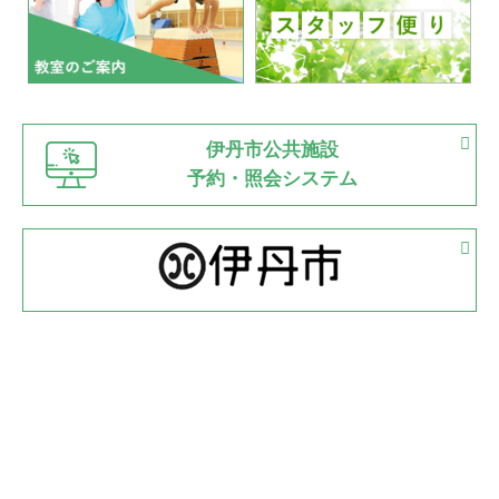
2022.07.03
市内総合体育大会が開始
緑ケ丘体育館
猪名川運動広場
古池運動広場
市立野球場
2022.06.12
伊丹市公共施設
県知事杯争奪バレーボール大会が開催
予約・照会システム
緑ケ丘体育館
2022.05.05
体育協会長杯 バドミントン競技の部
緑ケ丘体育館
2022.05.22
少年スポーツ大会 剣道の部
2022.06.05
阪神中学校 バレーボール優勝大会＊
緑ケ丘体育館
2021.11.13
マスターズスポーツフェスティバル「ビーチバレーボール