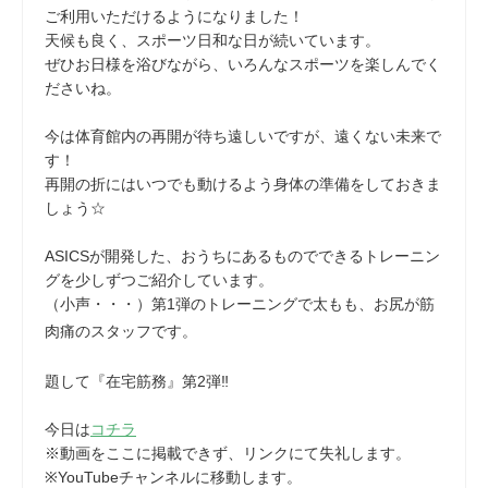
ご利用いただけるようになりました！
天候も良く、スポーツ日和な日が続いています。
ぜひお日様を浴びながら、いろんなスポーツを楽しんでく
ださいね。
今は体育館内の再開が待ち遠しいですが、遠くない未来で
す！
再開の折にはいつでも動けるよう身体の準備をしておきま
しょう☆
ASICSが開発した、おうちにあるものでできるトレーニン
グを少しずつご紹介しています。
（小声・・・）第1弾のトレーニングで太もも、お尻が筋
肉痛のスタッフです。
題して『在宅筋務』第2弾‼
今日は
コチラ
※動画をここに掲載できず、リンクにて失礼します。
※YouTubeチャンネルに移動します。