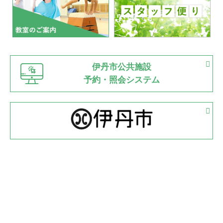
2022.07.03
市内総合体育大会が開始
緑ケ丘体育館
猪名川運動広場
古池運動広場
市立野球場
2022.06.12
伊丹市公共施設
県知事杯争奪バレーボール大会が開催
予約・照会システム
緑ケ丘体育館
2022.05.05
体育協会長杯 バドミントン競技の部
緑ケ丘体育館
2022.05.22
少年スポーツ大会 剣道の部
2022.06.05
阪神中学校 バレーボール優勝大会＊
緑ケ丘体育館
2021.11.13
マスターズスポーツフェスティバル「ビーチバレーボール