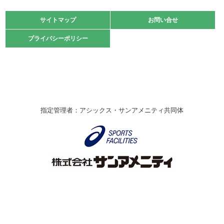
大会」開催
緑ケ丘体育館
サイトマップ
サイトマップ
お問い合せ
お問い合せ
2021.10.23
プライバシーポリシー
プライバシーポリシー
卓球選手権大会ラージボールの部開催☆
2021.10.20
車いすバスケチームの利用☆
緑ケ丘体育館
2021.06.26
指定管理者：アシックス・サンアメニティ共同体
伊丹市総合体育大会 バレーボール大会が開催されました
★
緑ケ丘体育館
2020.12.20
なわとびイベントを開催しました！
緑ケ丘体育館
2020.10.28
アシックス☆シニアウォーキングラボ
緑ケ丘体育館
Copyright © Itami City. All rights reserved.