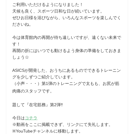
ご利用いただけるようになりました！
天候も良く、スポーツ日和な日が続いています。
ぜひお日様を浴びながら、いろんなスポーツを楽しんでく
ださいね。
今は体育館内の再開が待ち遠しいですが、遠くない未来で
す！
再開の折にはいつでも動けるよう身体の準備をしておきま
しょう☆
ASICSが開発した、おうちにあるものでできるトレーニン
グを少しずつご紹介しています。
（小声・・・）第1弾のトレーニングで太もも、お尻が筋
肉痛のスタッフです。
題して『在宅筋務』第2弾‼
今日は
コチラ
※動画をここに掲載できず、リンクにて失礼します。
※YouTubeチャンネルに移動します。