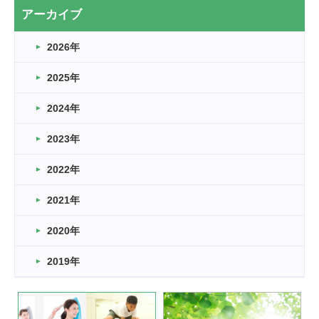
2026.03.20
アーカイブ
なぎなた
2026年
2026.03.16
どこよりも早い情報解禁
2025年
2026.03.15
車いすバスケとRくんのお話
2024年
2026.03.14
2023年
卒業・卒園の季節★
2022年
2026.03.11
スタッフ自慢
2021年
緑ケ丘体育館
2022.11.03
2020年
市民スポーツ祭 剣道の部開催
緑ケ丘体育館
2019年
2022.07.24
いたっぼーる大会☆彡
緑ケ丘体育館