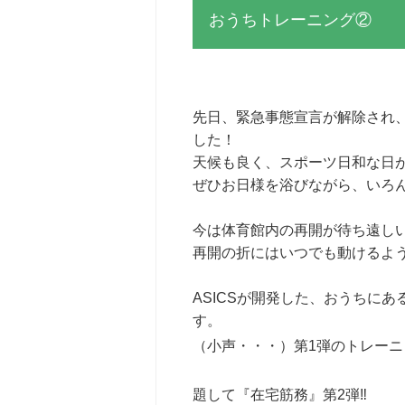
おうちトレーニング②
先日、緊急事態宣言が解除され
した！
天候も良く、スポーツ日和な日
ぜひお日様を浴びながら、いろ
今は体育館内の再開が待ち遠し
再開の折にはいつでも動けるよ
ASICSが開発した、おうちに
す。
（小声・・・）第1弾のトレー
題して『在宅筋務』第2弾‼