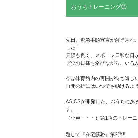
おうちトレーニング②
先日、緊急事態宣言が解除され
した！
天候も良く、スポーツ日和な日
ぜひお日様を浴びながら、いろ
今は体育館内の再開が待ち遠し
再開の折にはいつでも動けるよ
ASICSが開発した、おうちに
す。
（小声・・・）第1弾のトレー
題して『在宅筋務』第2弾‼