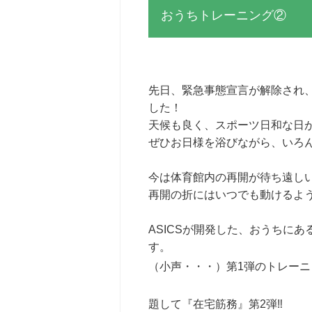
おうちトレーニング②
先日、緊急事態宣言が解除され
した！
天候も良く、スポーツ日和な日
ぜひお日様を浴びながら、いろ
今は体育館内の再開が待ち遠し
再開の折にはいつでも動けるよ
ASICSが開発した、おうちに
す。
（小声・・・）第1弾のトレー
題して『在宅筋務』第2弾‼