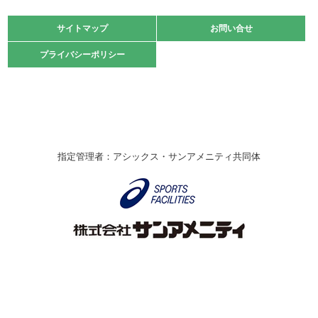
大会」開催
緑ケ丘体育館
サイトマップ
サイトマップ
お問い合せ
お問い合せ
2021.10.23
プライバシーポリシー
プライバシーポリシー
卓球選手権大会ラージボールの部開催☆
2021.10.20
車いすバスケチームの利用☆
緑ケ丘体育館
2021.06.26
指定管理者：アシックス・サンアメニティ共同体
伊丹市総合体育大会 バレーボール大会が開催されました
★
緑ケ丘体育館
2020.12.20
なわとびイベントを開催しました！
緑ケ丘体育館
2020.10.28
アシックス☆シニアウォーキングラボ
緑ケ丘体育館
Copyright © Itami City. All rights reserved.