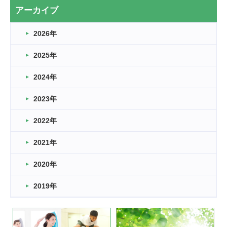
2026.03.20
アーカイブ
なぎなた
2026年
2026.03.16
どこよりも早い情報解禁
2025年
2026.03.15
車いすバスケとRくんのお話
2024年
2026.03.14
2023年
卒業・卒園の季節★
2022年
2026.03.11
スタッフ自慢
2021年
緑ケ丘体育館
2022.11.03
2020年
市民スポーツ祭 剣道の部開催
緑ケ丘体育館
2019年
2022.07.24
いたっぼーる大会☆彡
緑ケ丘体育館