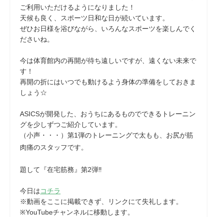
ご利用いただけるようになりました！
天候も良く、スポーツ日和な日が続いています。
ぜひお日様を浴びながら、いろんなスポーツを楽しんでく
ださいね。
今は体育館内の再開が待ち遠しいですが、遠くない未来で
す！
再開の折にはいつでも動けるよう身体の準備をしておきま
しょう☆
ASICSが開発した、おうちにあるものでできるトレーニン
グを少しずつご紹介しています。
（小声・・・）第1弾のトレーニングで太もも、お尻が筋
肉痛のスタッフです。
題して『在宅筋務』第2弾‼
今日は
コチラ
※動画をここに掲載できず、リンクにて失礼します。
※YouTubeチャンネルに移動します。