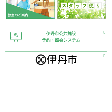
2022.07.03
市内総合体育大会が開始
緑ケ丘体育館
猪名川運動広場
古池運動広場
市立野球場
2022.06.12
伊丹市公共施設
県知事杯争奪バレーボール大会が開催
予約・照会システム
緑ケ丘体育館
2022.05.05
体育協会長杯 バドミントン競技の部
緑ケ丘体育館
2022.05.22
少年スポーツ大会 剣道の部
2022.06.05
阪神中学校 バレーボール優勝大会＊
緑ケ丘体育館
2021.11.13
マスターズスポーツフェスティバル「ビーチバレーボール