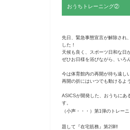
おうちトレーニング②
先日、緊急事態宣言が解除され
した！
天候も良く、スポーツ日和な日
ぜひお日様を浴びながら、いろ
今は体育館内の再開が待ち遠し
再開の折にはいつでも動けるよ
ASICSが開発した、おうちに
す。
（小声・・・）第1弾のトレー
題して『在宅筋務』第2弾‼