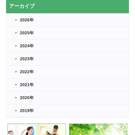
2026.03.20
アーカイブ
なぎなた
2026年
2026.03.16
どこよりも早い情報解禁
2025年
2026.03.15
車いすバスケとRくんのお話
2024年
2026.03.14
2023年
卒業・卒園の季節★
2022年
2026.03.11
スタッフ自慢
2021年
緑ケ丘体育館
2022.11.03
2020年
市民スポーツ祭 剣道の部開催
緑ケ丘体育館
2019年
2022.07.24
いたっぼーる大会☆彡
緑ケ丘体育館