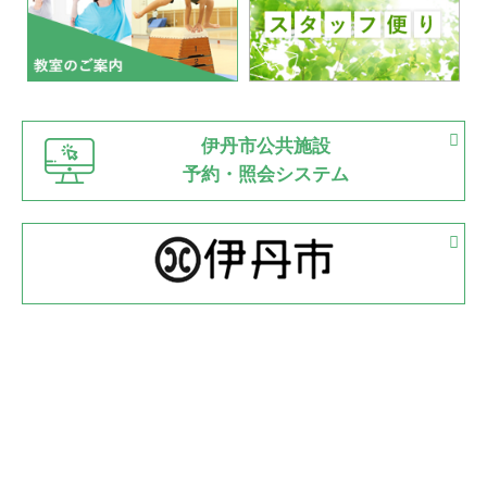
2022.07.03
市内総合体育大会が開始
緑ケ丘体育館
猪名川運動広場
古池運動広場
市立野球場
2022.06.12
伊丹市公共施設
県知事杯争奪バレーボール大会が開催
予約・照会システム
緑ケ丘体育館
2022.05.05
体育協会長杯 バドミントン競技の部
緑ケ丘体育館
2022.05.22
少年スポーツ大会 剣道の部
2022.06.05
阪神中学校 バレーボール優勝大会＊
緑ケ丘体育館
2021.11.13
マスターズスポーツフェスティバル「ビーチバレーボール