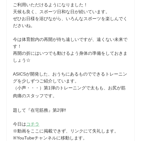
ご利用いただけるようになりました！
天候も良く、スポーツ日和な日が続いています。
ぜひお日様を浴びながら、いろんなスポーツを楽しんでく
ださいね。
今は体育館内の再開が待ち遠しいですが、遠くない未来で
す！
再開の折にはいつでも動けるよう身体の準備をしておきま
しょう☆
ASICSが開発した、おうちにあるものでできるトレーニン
グを少しずつご紹介しています。
（小声・・・）第1弾のトレーニングで太もも、お尻が筋
肉痛のスタッフです。
題して『在宅筋務』第2弾‼
今日は
コチラ
※動画をここに掲載できず、リンクにて失礼します。
※YouTubeチャンネルに移動します。