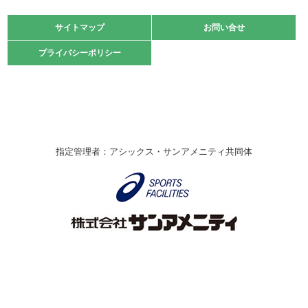
大会」開催
緑ケ丘体育館
サイトマップ
サイトマップ
お問い合せ
お問い合せ
2021.10.23
プライバシーポリシー
プライバシーポリシー
卓球選手権大会ラージボールの部開催☆
2021.10.20
車いすバスケチームの利用☆
緑ケ丘体育館
2021.06.26
指定管理者：アシックス・サンアメニティ共同体
伊丹市総合体育大会 バレーボール大会が開催されました
★
緑ケ丘体育館
2020.12.20
なわとびイベントを開催しました！
緑ケ丘体育館
2020.10.28
アシックス☆シニアウォーキングラボ
緑ケ丘体育館
Copyright © Itami City. All rights reserved.