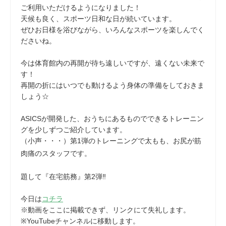
ご利用いただけるようになりました！
天候も良く、スポーツ日和な日が続いています。
ぜひお日様を浴びながら、いろんなスポーツを楽しんでく
ださいね。
今は体育館内の再開が待ち遠しいですが、遠くない未来で
す！
再開の折にはいつでも動けるよう身体の準備をしておきま
しょう☆
ASICSが開発した、おうちにあるものでできるトレーニン
グを少しずつご紹介しています。
（小声・・・）第1弾のトレーニングで太もも、お尻が筋
肉痛のスタッフです。
題して『在宅筋務』第2弾‼
今日は
コチラ
※動画をここに掲載できず、リンクにて失礼します。
※YouTubeチャンネルに移動します。