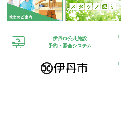
2022.07.03
市内総合体育大会が開始
緑ケ丘体育館
猪名川運動広場
古池運動広場
市立野球場
2022.06.12
伊丹市公共施設
県知事杯争奪バレーボール大会が開催
予約・照会システム
緑ケ丘体育館
2022.05.05
体育協会長杯 バドミントン競技の部
緑ケ丘体育館
2022.05.22
少年スポーツ大会 剣道の部
2022.06.05
阪神中学校 バレーボール優勝大会＊
緑ケ丘体育館
2021.11.13
マスターズスポーツフェスティバル「ビーチバレーボール