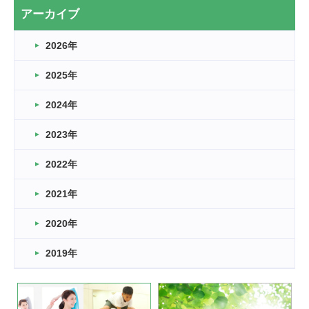
2026.03.20
アーカイブ
なぎなた
2026年
2026.03.16
どこよりも早い情報解禁
2025年
2026.03.15
車いすバスケとRくんのお話
2024年
2026.03.14
2023年
卒業・卒園の季節★
2022年
2026.03.11
スタッフ自慢
2021年
緑ケ丘体育館
2022.11.03
2020年
市民スポーツ祭 剣道の部開催
緑ケ丘体育館
2019年
2022.07.24
いたっぼーる大会☆彡
緑ケ丘体育館