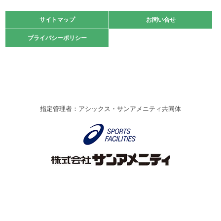
大会」開催
緑ケ丘体育館
サイトマップ
サイトマップ
お問い合せ
お問い合せ
2021.10.23
プライバシーポリシー
プライバシーポリシー
卓球選手権大会ラージボールの部開催☆
2021.10.20
車いすバスケチームの利用☆
緑ケ丘体育館
2021.06.26
指定管理者：アシックス・サンアメニティ共同体
伊丹市総合体育大会 バレーボール大会が開催されました
★
緑ケ丘体育館
2020.12.20
なわとびイベントを開催しました！
緑ケ丘体育館
2020.10.28
アシックス☆シニアウォーキングラボ
緑ケ丘体育館
Copyright © Itami City. All rights reserved.