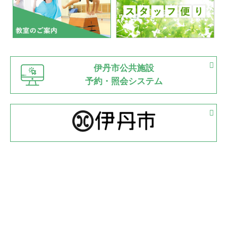
2022.07.03
市内総合体育大会が開始
緑ケ丘体育館
猪名川運動広場
古池運動広場
市立野球場
2022.06.12
伊丹市公共施設
県知事杯争奪バレーボール大会が開催
予約・照会システム
緑ケ丘体育館
2022.05.05
体育協会長杯 バドミントン競技の部
緑ケ丘体育館
2022.05.22
少年スポーツ大会 剣道の部
2022.06.05
阪神中学校 バレーボール優勝大会＊
緑ケ丘体育館
2021.11.13
マスターズスポーツフェスティバル「ビーチバレーボール