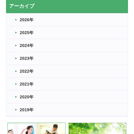
2026.03.20
アーカイブ
なぎなた
2026年
2026.03.16
どこよりも早い情報解禁
2025年
2026.03.15
車いすバスケとRくんのお話
2024年
2026.03.14
2023年
卒業・卒園の季節★
2022年
2026.03.11
スタッフ自慢
2021年
緑ケ丘体育館
2022.11.03
2020年
市民スポーツ祭 剣道の部開催
緑ケ丘体育館
2019年
2022.07.24
いたっぼーる大会☆彡
緑ケ丘体育館