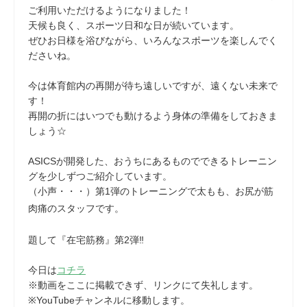
ご利用いただけるようになりました！
天候も良く、スポーツ日和な日が続いています。
ぜひお日様を浴びながら、いろんなスポーツを楽しんでく
ださいね。
今は体育館内の再開が待ち遠しいですが、遠くない未来で
す！
再開の折にはいつでも動けるよう身体の準備をしておきま
しょう☆
ASICSが開発した、おうちにあるものでできるトレーニン
グを少しずつご紹介しています。
（小声・・・）第1弾のトレーニングで太もも、お尻が筋
肉痛のスタッフです。
題して『在宅筋務』第2弾‼
今日は
コチラ
※動画をここに掲載できず、リンクにて失礼します。
※YouTubeチャンネルに移動します。