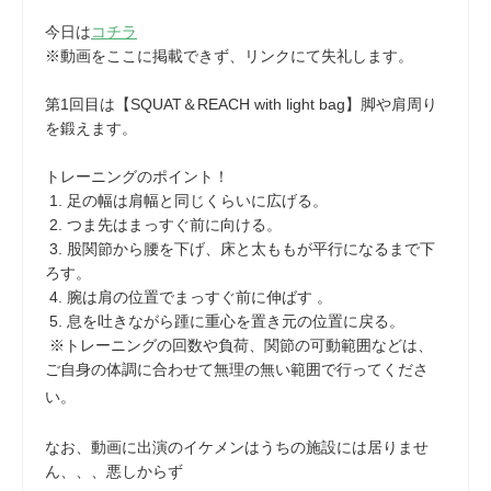
今日は
コチラ
※動画をここに掲載できず、リンクにて失礼します。
第1回目は【SQUAT＆REACH with light bag】脚や肩周り
を鍛えます。
トレーニングのポイント！
1. 足の幅は肩幅と同じくらいに広げる。
2. つま先はまっすぐ前に向ける。
3. 股関節から腰を下げ、床と太ももが平行になるまで下
ろす。
4. 腕は肩の位置でまっすぐ前に伸ばす 。
5. 息を吐きながら踵に重心を置き元の位置に戻る。
※トレーニングの回数や負荷、関節の可動範囲などは、
ご自身の体調に合わせて無理の無い範囲で行ってくださ
い。
なお、動画に出演のイケメンはうちの施設には居りませ
ん、、、悪しからず