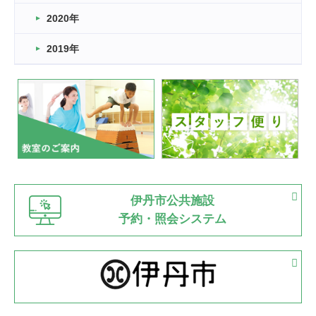
2022.11.03
2020年
市民スポーツ祭 剣道の部開催
緑ケ丘体育館
2019年
2022.07.24
いたっぼーる大会☆彡
緑ケ丘体育館
2022.07.03
市内総合体育大会が開始
緑ケ丘体育館
猪名川運動広場
古池運動広場
市立野球場
2022.06.12
伊丹市公共施設
県知事杯争奪バレーボール大会が開催
予約・照会システム
緑ケ丘体育館
2022.05.05
体育協会長杯 バドミントン競技の部
緑ケ丘体育館
2022.05.22