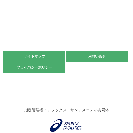
少年スポーツ大会 剣道の部
2022.06.05
阪神中学校 バレーボール優勝大会＊
緑ケ丘体育館
2021.11.13
マスターズスポーツフェスティバル「ビーチバレーボール
大会」開催
緑ケ丘体育館
サイトマップ
サイトマップ
お問い合せ
お問い合せ
2021.10.23
プライバシーポリシー
プライバシーポリシー
卓球選手権大会ラージボールの部開催☆
2021.10.20
車いすバスケチームの利用☆
緑ケ丘体育館
2021.06.26
指定管理者：アシックス・サンアメニティ共同体
伊丹市総合体育大会 バレーボール大会が開催されました
★
緑ケ丘体育館