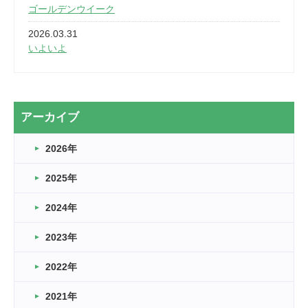
ゴールデンウイーク
2026.03.31
いよいよ
2026.03.28
2カ月
2026.03.20
アーカイブ
なぎなた
2026年
2026.03.16
どこよりも早い情報解禁
2025年
2026.03.15
車いすバスケとRくんのお話
2024年
2026.03.14
2023年
卒業・卒園の季節★
2022年
2026.03.11
スタッフ自慢
2021年
緑ケ丘体育館