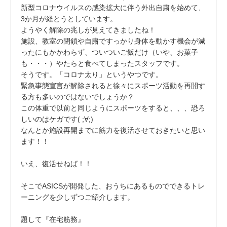
新型コロナウイルスの感染拡大に伴う外出自粛を始めて、
3か月が経とうとしています。
ようやく解除の兆しが見えてきましたね！
施設、教室の閉鎖や自粛ですっかり身体を動かす機会が減
ったにもかかわらず、ついついご飯だけ（いや、お菓子
も・・・）やたらと食べてしまったスタッフです。
そうです。「コロナ太り」というやつです。
緊急事態宣言が解除されると徐々にスポーツ活動を再開す
る方も多いのではないでしょうか？
この体重で以前と同じようにスポーツをすると、、、恐ろ
しいのはケガです( ;∀;)
なんとか施設再開までに筋力を復活させておきたいと思い
ます！！
いえ、復活せねば！！
そこでASICSが開発した、おうちにあるものでできるトレ
ーニングを少しずつご紹介します。
題して『在宅筋務』