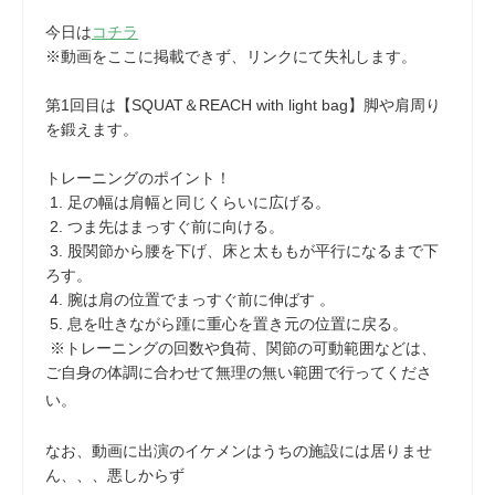
今日は
コチラ
※動画をここに掲載できず、リンクにて失礼します。
第1回目は【SQUAT＆REACH with light bag】脚や肩周り
を鍛えます。
トレーニングのポイント！
1. 足の幅は肩幅と同じくらいに広げる。
2. つま先はまっすぐ前に向ける。
3. 股関節から腰を下げ、床と太ももが平行になるまで下
ろす。
4. 腕は肩の位置でまっすぐ前に伸ばす 。
5. 息を吐きながら踵に重心を置き元の位置に戻る。
※トレーニングの回数や負荷、関節の可動範囲などは、
ご自身の体調に合わせて無理の無い範囲で行ってくださ
い。
なお、動画に出演のイケメンはうちの施設には居りませ
ん、、、悪しからず