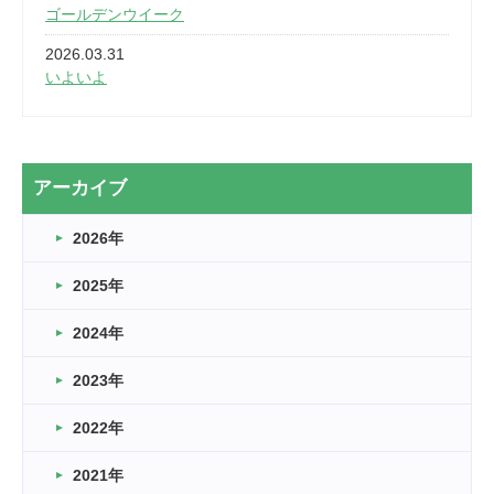
ゴールデンウイーク
2026.03.31
いよいよ
2026.03.28
2カ月
2026.03.20
アーカイブ
なぎなた
2026年
2026.03.16
どこよりも早い情報解禁
2025年
2026.03.15
車いすバスケとRくんのお話
2024年
2026.03.14
2023年
卒業・卒園の季節★
2022年
2026.03.11
スタッフ自慢
2021年
緑ケ丘体育館