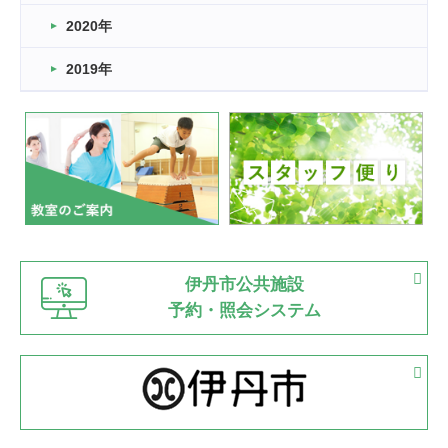
2022.11.03
2020年
市民スポーツ祭 剣道の部開催
緑ケ丘体育館
2019年
2022.07.24
いたっぼーる大会☆彡
緑ケ丘体育館
2022.07.03
市内総合体育大会が開始
緑ケ丘体育館
猪名川運動広場
古池運動広場
市立野球場
2022.06.12
伊丹市公共施設
県知事杯争奪バレーボール大会が開催
予約・照会システム
緑ケ丘体育館
2022.05.05
体育協会長杯 バドミントン競技の部
緑ケ丘体育館
2022.05.22