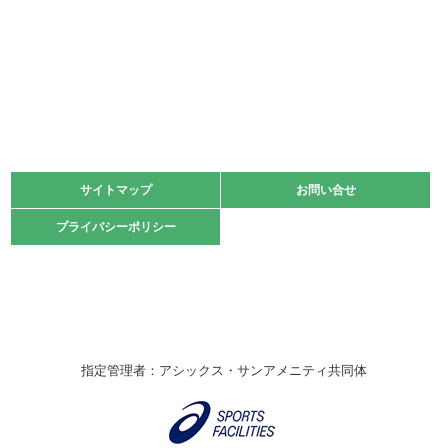
少年スポーツ大会 剣道の部
2022.06.05
阪神中学校 バレーボール優勝大会＊
緑ケ丘体育館
2021.11.13
マスターズスポーツフェスティバル「ビーチバレーボール
大会」開催
緑ケ丘体育館
サイトマップ
サイトマップ
お問い合せ
お問い合せ
2021.10.23
プライバシーポリシー
プライバシーポリシー
卓球選手権大会ラージボールの部開催☆
2021.10.20
車いすバスケチームの利用☆
緑ケ丘体育館
2021.06.26
指定管理者：アシックス・サンアメニティ共同体
伊丹市総合体育大会 バレーボール大会が開催されました
★
緑ケ丘体育館