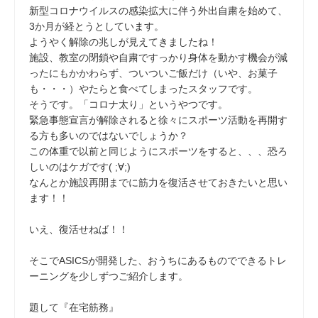
新型コロナウイルスの感染拡大に伴う外出自粛を始めて、
3か月が経とうとしています。
ようやく解除の兆しが見えてきましたね！
施設、教室の閉鎖や自粛ですっかり身体を動かす機会が減
ったにもかかわらず、ついついご飯だけ（いや、お菓子
も・・・）やたらと食べてしまったスタッフです。
そうです。「コロナ太り」というやつです。
緊急事態宣言が解除されると徐々にスポーツ活動を再開す
る方も多いのではないでしょうか？
この体重で以前と同じようにスポーツをすると、、、恐ろ
しいのはケガです( ;∀;)
なんとか施設再開までに筋力を復活させておきたいと思い
ます！！
いえ、復活せねば！！
そこでASICSが開発した、おうちにあるものでできるトレ
ーニングを少しずつご紹介します。
題して『在宅筋務』