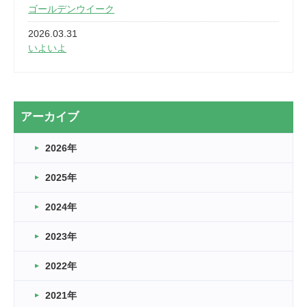
ゴールデンウイーク
2026.03.31
いよいよ
2026.03.28
2カ月
2026.03.20
アーカイブ
なぎなた
2026年
2026.03.16
どこよりも早い情報解禁
2025年
2026.03.15
車いすバスケとRくんのお話
2024年
2026.03.14
2023年
卒業・卒園の季節★
2022年
2026.03.11
スタッフ自慢
2021年
緑ケ丘体育館