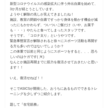
新型コロナウイルスの感染拡大に伴う外出自粛を始めて、
3か月が経とうとしています。
ようやく解除の兆しが見えてきましたね！
施設、教室の閉鎖や自粛ですっかり身体を動かす機会が減
ったにもかかわらず、ついついご飯だけ（いや、お菓子
も・・・）やたらと食べてしまったスタッフです。
そうです。「コロナ太り」というやつです。
緊急事態宣言が解除されると徐々にスポーツ活動を再開す
る方も多いのではないでしょうか？
この体重で以前と同じようにスポーツをすると、、、恐ろ
しいのはケガです( ;∀;)
なんとか施設再開までに筋力を復活させておきたいと思い
ます！！
いえ、復活せねば！！
そこでASICSが開発した、おうちにあるものでできるトレ
ーニングを少しずつご紹介します。
題して『在宅筋務』