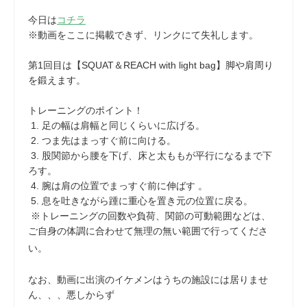
今日は
コチラ
※動画をここに掲載できず、リンクにて失礼します。
第1回目は【SQUAT＆REACH with light bag】脚や肩周り
を鍛えます。
トレーニングのポイント！
1. 足の幅は肩幅と同じくらいに広げる。
2. つま先はまっすぐ前に向ける。
3. 股関節から腰を下げ、床と太ももが平行になるまで下
ろす。
4. 腕は肩の位置でまっすぐ前に伸ばす 。
5. 息を吐きながら踵に重心を置き元の位置に戻る。
※トレーニングの回数や負荷、関節の可動範囲などは、
ご自身の体調に合わせて無理の無い範囲で行ってくださ
い。
なお、動画に出演のイケメンはうちの施設には居りませ
ん、、、悪しからず