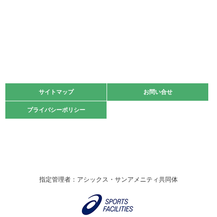
少年スポーツ大会 剣道の部
2022.06.05
阪神中学校 バレーボール優勝大会＊
緑ケ丘体育館
2021.11.13
マスターズスポーツフェスティバル「ビーチバレーボール
大会」開催
緑ケ丘体育館
サイトマップ
サイトマップ
お問い合せ
お問い合せ
2021.10.23
プライバシーポリシー
プライバシーポリシー
卓球選手権大会ラージボールの部開催☆
2021.10.20
車いすバスケチームの利用☆
緑ケ丘体育館
2021.06.26
指定管理者：アシックス・サンアメニティ共同体
伊丹市総合体育大会 バレーボール大会が開催されました
★
緑ケ丘体育館