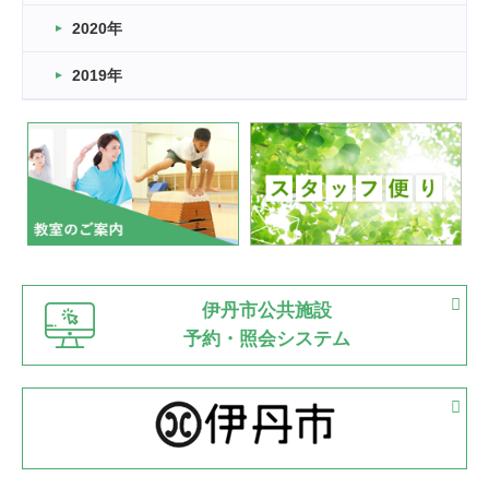
2022.11.03
2020年
市民スポーツ祭 剣道の部開催
緑ケ丘体育館
2019年
2022.07.24
いたっぼーる大会☆彡
緑ケ丘体育館
2022.07.03
市内総合体育大会が開始
緑ケ丘体育館
猪名川運動広場
古池運動広場
市立野球場
2022.06.12
伊丹市公共施設
県知事杯争奪バレーボール大会が開催
予約・照会システム
緑ケ丘体育館
2022.05.05
体育協会長杯 バドミントン競技の部
緑ケ丘体育館
2022.05.22