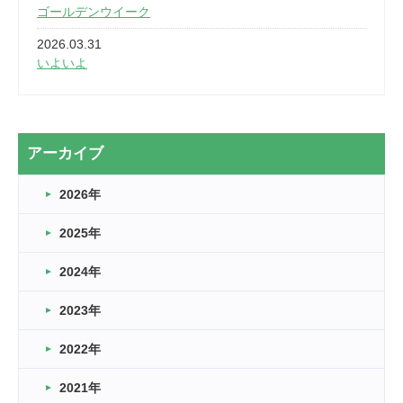
ゴールデンウイーク
2026.03.31
いよいよ
2026.03.28
2カ月
2026.03.20
アーカイブ
なぎなた
2026年
2026.03.16
どこよりも早い情報解禁
2025年
2026.03.15
車いすバスケとRくんのお話
2024年
2026.03.14
2023年
卒業・卒園の季節★
2022年
2026.03.11
スタッフ自慢
2021年
緑ケ丘体育館