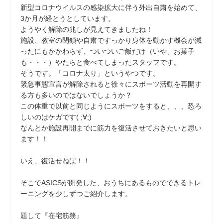
新型コロナウイルスの感染拡大に伴う外出自粛を始めて、
3か月が経とうとしています。
ようやく解除の兆しが見えてきましたね！
施設、教室の閉鎖や自粛ですっかり身体を動かす機会が減
ったにもかかわらず、ついついご飯だけ（いや、お菓子
も・・・）やたらと食べてしまったスタッフです。
そうです。「コロナ太り」というやつです。
緊急事態宣言が解除されると徐々にスポーツ活動を再開す
る方も多いのではないでしょうか？
この体重で以前と同じようにスポーツをすると、、、恐ろ
しいのはケガです( ;∀;)
なんとか施設再開までに筋力を復活させておきたいと思い
ます！！
いえ、復活せねば！！
そこでASICSが開発した、おうちにあるものでできるトレ
ーニングを少しずつご紹介します。
題して『在宅筋務』