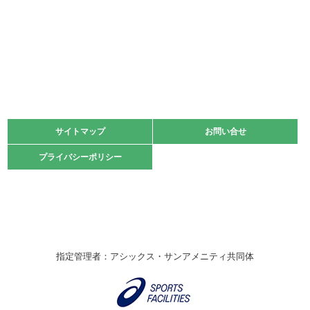
少年スポーツ大会 剣道の部
2022.06.05
阪神中学校 バレーボール優勝大会＊
緑ケ丘体育館
2021.11.13
マスターズスポーツフェスティバル「ビーチバレーボール
大会」開催
緑ケ丘体育館
サイトマップ
サイトマップ
お問い合せ
お問い合せ
2021.10.23
プライバシーポリシー
プライバシーポリシー
卓球選手権大会ラージボールの部開催☆
2021.10.20
車いすバスケチームの利用☆
緑ケ丘体育館
2021.06.26
指定管理者：アシックス・サンアメニティ共同体
伊丹市総合体育大会 バレーボール大会が開催されました
★
緑ケ丘体育館