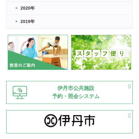
2022.11.03
2020年
市民スポーツ祭 剣道の部開催
緑ケ丘体育館
2019年
2022.07.24
いたっぼーる大会☆彡
緑ケ丘体育館
2022.07.03
市内総合体育大会が開始
緑ケ丘体育館
猪名川運動広場
古池運動広場
市立野球場
2022.06.12
伊丹市公共施設
県知事杯争奪バレーボール大会が開催
予約・照会システム
緑ケ丘体育館
2022.05.05
体育協会長杯 バドミントン競技の部
緑ケ丘体育館
2022.05.22