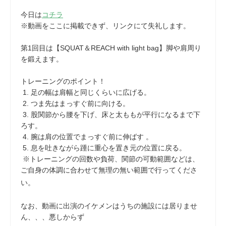
今日は
コチラ
※動画をここに掲載できず、リンクにて失礼します。
第1回目は【SQUAT＆REACH with light bag】脚や肩周り
を鍛えます。
トレーニングのポイント！
1. 足の幅は肩幅と同じくらいに広げる。
2. つま先はまっすぐ前に向ける。
3. 股関節から腰を下げ、床と太ももが平行になるまで下
ろす。
4. 腕は肩の位置でまっすぐ前に伸ばす 。
5. 息を吐きながら踵に重心を置き元の位置に戻る。
※トレーニングの回数や負荷、関節の可動範囲などは、
ご自身の体調に合わせて無理の無い範囲で行ってくださ
い。
なお、動画に出演のイケメンはうちの施設には居りませ
ん、、、悪しからず