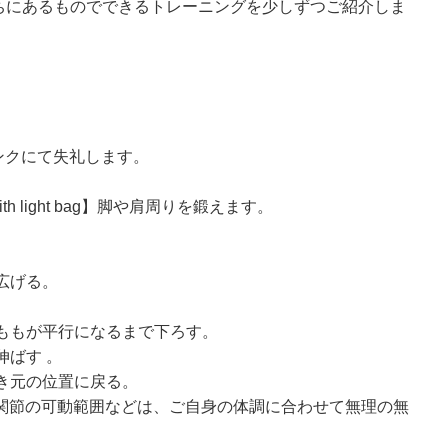
うちにあるものでできるトレーニングを少しずつご紹介しま
ンクにて失礼します。
th light bag】脚や肩周りを鍛えます。
広げる。
。
太ももが平行になるまで下ろす。
伸ばす 。
置き元の位置に戻る。
関節の可動範囲などは、ご自身の体調に合わせて無理の無