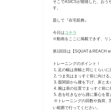
そこでASICSが開発した、お
す。
題して『在宅筋務』
今日は
コチラ
※動画をここに掲載できず、リ
第1回目は【SQUAT＆REACH wi
トレーニングのポイント！
1. 足の幅は肩幅と同じくらいに
2. つま先はまっすぐ前に向ける
3. 股関節から腰を下げ、床と
4. 腕は肩の位置でまっすぐ前に
5. 息を吐きながら踵に重心を
※トレーニングの回数や負荷、
い範囲で行ってください。