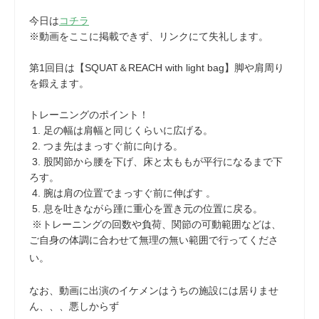
今日は
コチラ
※動画をここに掲載できず、リンクにて失礼します。
第1回目は【SQUAT＆REACH with light bag】脚や肩周り
を鍛えます。
トレーニングのポイント！
1. 足の幅は肩幅と同じくらいに広げる。
2. つま先はまっすぐ前に向ける。
3. 股関節から腰を下げ、床と太ももが平行になるまで下
ろす。
4. 腕は肩の位置でまっすぐ前に伸ばす 。
5. 息を吐きながら踵に重心を置き元の位置に戻る。
※トレーニングの回数や負荷、関節の可動範囲などは、
ご自身の体調に合わせて無理の無い範囲で行ってくださ
い。
なお、動画に出演のイケメンはうちの施設には居りませ
ん、、、悪しからず