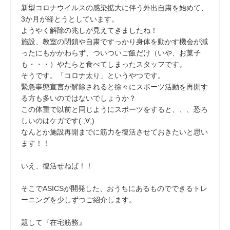
新型コロナウイルスの感染拡大に伴う外出自粛を始めて、
3か月が経とうとしています。
ようやく解除の兆しが見えてきましたね！
施設、教室の閉鎖や自粛ですっかり身体を動かす機会が減
ったにもかかわらず、ついついご飯だけ（いや、お菓子
も・・・）やたらと食べてしまったスタッフです。
そうです。「コロナ太り」というやつです。
緊急事態宣言が解除されると徐々にスポーツ活動を再開す
る方も多いのではないでしょうか？
この体重で以前と同じようにスポーツをすると、、、恐ろ
しいのはケガです( ;∀;)
なんとか施設再開までに筋力を復活させておきたいと思い
ます！！
いえ、復活せねば！！
そこでASICSが開発した、おうちにあるものでできるトレ
ーニングを少しずつご紹介します。
題して『在宅筋務』