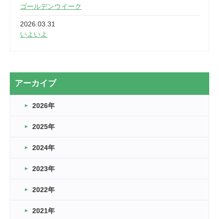
ゴールデンウイーク
2026.03.31
いよいよ
2026.03.28
2カ月
2026.03.20
アーカイブ
なぎなた
2026年
2026.03.16
どこよりも早い情報解禁
2025年
2026.03.15
車いすバスケとRくんのお話
2024年
2026.03.14
2023年
卒業・卒園の季節★
2022年
2026.03.11
スタッフ自慢
2021年
緑ケ丘体育館