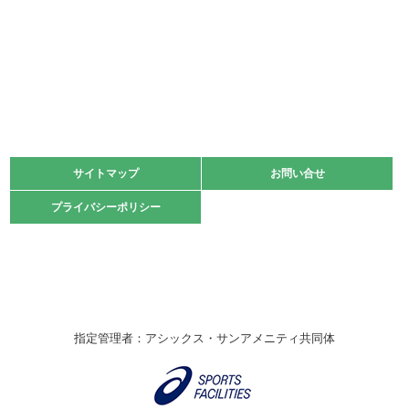
少年スポーツ大会 剣道の部
2022.06.05
阪神中学校 バレーボール優勝大会＊
緑ケ丘体育館
2021.11.13
マスターズスポーツフェスティバル「ビーチバレーボール
大会」開催
緑ケ丘体育館
サイトマップ
サイトマップ
お問い合せ
お問い合せ
2021.10.23
プライバシーポリシー
プライバシーポリシー
卓球選手権大会ラージボールの部開催☆
2021.10.20
車いすバスケチームの利用☆
緑ケ丘体育館
2021.06.26
指定管理者：アシックス・サンアメニティ共同体
伊丹市総合体育大会 バレーボール大会が開催されました
★
緑ケ丘体育館