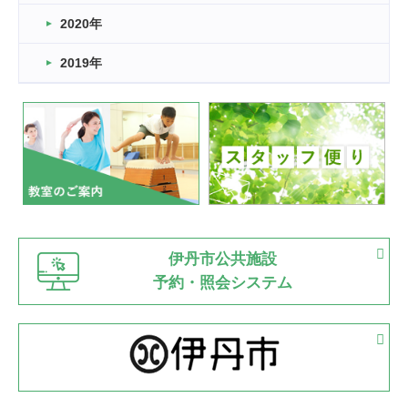
2022.11.03
2020年
市民スポーツ祭 剣道の部開催
緑ケ丘体育館
2019年
2022.07.24
いたっぼーる大会☆彡
緑ケ丘体育館
2022.07.03
市内総合体育大会が開始
緑ケ丘体育館
猪名川運動広場
古池運動広場
市立野球場
2022.06.12
伊丹市公共施設
県知事杯争奪バレーボール大会が開催
予約・照会システム
緑ケ丘体育館
2022.05.05
体育協会長杯 バドミントン競技の部
緑ケ丘体育館
2022.05.22