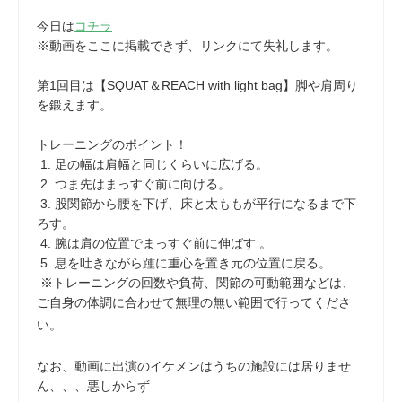
今日は
コチラ
※動画をここに掲載できず、リンクにて失礼します。
第1回目は【SQUAT＆REACH with light bag】脚や肩周り
を鍛えます。
トレーニングのポイント！
1. 足の幅は肩幅と同じくらいに広げる。
2. つま先はまっすぐ前に向ける。
3. 股関節から腰を下げ、床と太ももが平行になるまで下
ろす。
4. 腕は肩の位置でまっすぐ前に伸ばす 。
5. 息を吐きながら踵に重心を置き元の位置に戻る。
※トレーニングの回数や負荷、関節の可動範囲などは、
ご自身の体調に合わせて無理の無い範囲で行ってくださ
い。
なお、動画に出演のイケメンはうちの施設には居りませ
ん、、、悪しからず