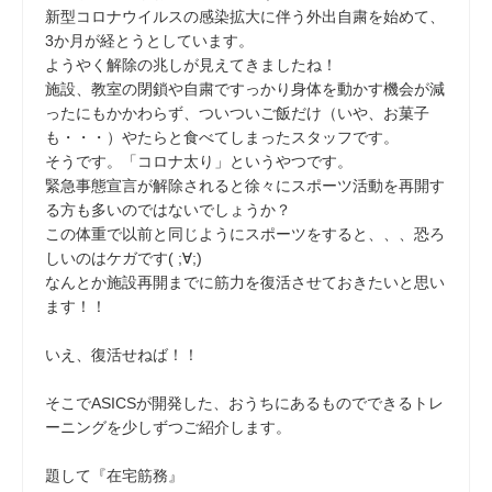
新型コロナウイルスの感染拡大に伴う外出自粛を始めて、
3か月が経とうとしています。
ようやく解除の兆しが見えてきましたね！
施設、教室の閉鎖や自粛ですっかり身体を動かす機会が減
ったにもかかわらず、ついついご飯だけ（いや、お菓子
も・・・）やたらと食べてしまったスタッフです。
そうです。「コロナ太り」というやつです。
緊急事態宣言が解除されると徐々にスポーツ活動を再開す
る方も多いのではないでしょうか？
この体重で以前と同じようにスポーツをすると、、、恐ろ
しいのはケガです( ;∀;)
なんとか施設再開までに筋力を復活させておきたいと思い
ます！！
いえ、復活せねば！！
そこでASICSが開発した、おうちにあるものでできるトレ
ーニングを少しずつご紹介します。
題して『在宅筋務』