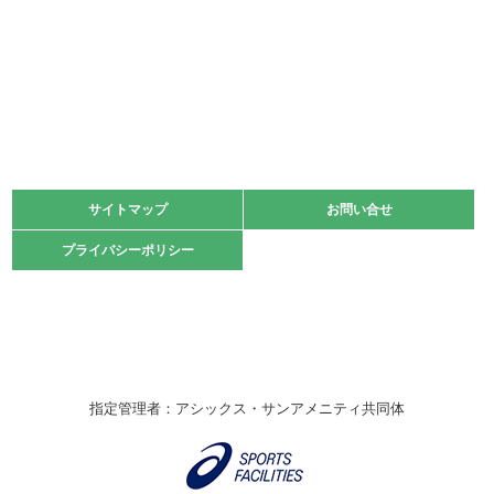
少年スポーツ大会 剣道の部
2022.06.05
阪神中学校 バレーボール優勝大会＊
緑ケ丘体育館
2021.11.13
マスターズスポーツフェスティバル「ビーチバレーボール
大会」開催
緑ケ丘体育館
サイトマップ
サイトマップ
お問い合せ
お問い合せ
2021.10.23
プライバシーポリシー
プライバシーポリシー
卓球選手権大会ラージボールの部開催☆
2021.10.20
車いすバスケチームの利用☆
緑ケ丘体育館
2021.06.26
指定管理者：アシックス・サンアメニティ共同体
伊丹市総合体育大会 バレーボール大会が開催されました
★
緑ケ丘体育館