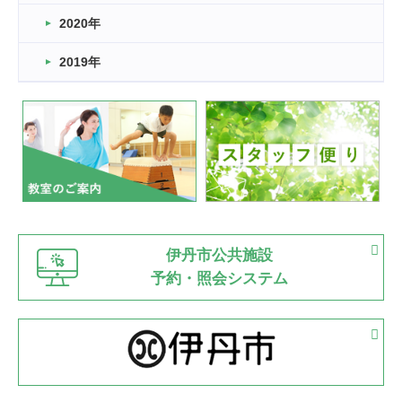
2022.11.03
2020年
市民スポーツ祭 剣道の部開催
緑ケ丘体育館
2019年
2022.07.24
いたっぼーる大会☆彡
緑ケ丘体育館
2022.07.03
市内総合体育大会が開始
緑ケ丘体育館
猪名川運動広場
古池運動広場
市立野球場
2022.06.12
伊丹市公共施設
県知事杯争奪バレーボール大会が開催
予約・照会システム
緑ケ丘体育館
2022.05.05
体育協会長杯 バドミントン競技の部
緑ケ丘体育館
2022.05.22