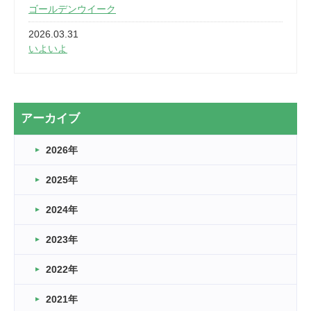
ゴールデンウイーク
2026.03.31
いよいよ
2026.03.28
2カ月
2026.03.20
アーカイブ
なぎなた
2026年
2026.03.16
どこよりも早い情報解禁
2025年
2026.03.15
車いすバスケとRくんのお話
2024年
2026.03.14
2023年
卒業・卒園の季節★
2022年
2026.03.11
スタッフ自慢
2021年
緑ケ丘体育館