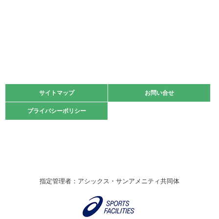
少年スポーツ大会 剣道の部
2022.06.05
阪神中学校 バレーボール優勝大会＊
緑ケ丘体育館
2021.11.13
マスターズスポーツフェスティバル「ビーチバレーボール
大会」開催
緑ケ丘体育館
サイトマップ
サイトマップ
お問い合せ
お問い合せ
2021.10.23
プライバシーポリシー
プライバシーポリシー
卓球選手権大会ラージボールの部開催☆
2021.10.20
車いすバスケチームの利用☆
緑ケ丘体育館
2021.06.26
指定管理者：アシックス・サンアメニティ共同体
伊丹市総合体育大会 バレーボール大会が開催されました
★
緑ケ丘体育館