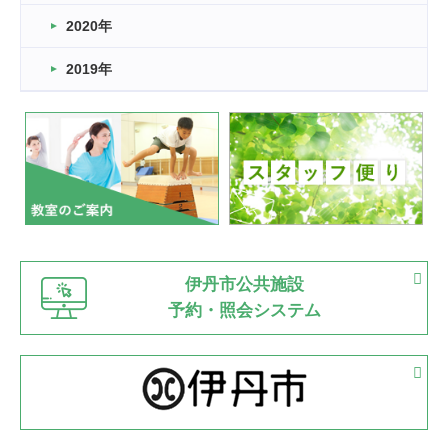
2022.11.03
2020年
市民スポーツ祭 剣道の部開催
緑ケ丘体育館
2019年
2022.07.24
いたっぼーる大会☆彡
緑ケ丘体育館
2022.07.03
市内総合体育大会が開始
緑ケ丘体育館
猪名川運動広場
古池運動広場
市立野球場
2022.06.12
伊丹市公共施設
県知事杯争奪バレーボール大会が開催
予約・照会システム
緑ケ丘体育館
2022.05.05
体育協会長杯 バドミントン競技の部
緑ケ丘体育館
2022.05.22