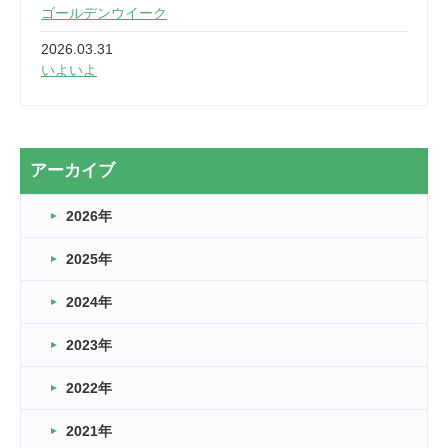
ゴールデンウイーク
2026.03.31
いよいよ
2026.03.28
2カ月
2026.03.20
アーカイブ
なぎなた
2026年
2026.03.16
どこよりも早い情報解禁
2025年
2026.03.15
車いすバスケとRくんのお話
2024年
2026.03.14
2023年
卒業・卒園の季節★
2022年
2026.03.11
スタッフ自慢
2021年
緑ケ丘体育館