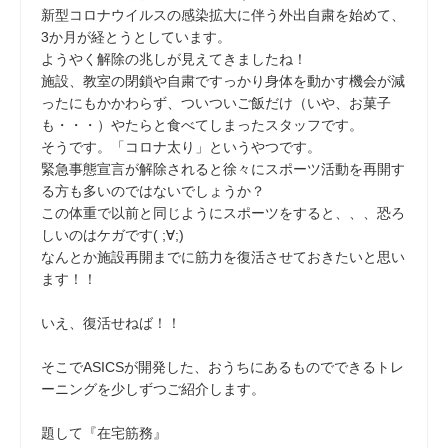
新型コロナウイルスの感染拡大に伴う外出自粛を始めて、
3か月が経とうとしています。
ようやく解除の兆しが見えてきましたね！
施設、教室の閉鎖や自粛ですっかり身体を動かす機会が減
ったにもかかわらず、ついついご飯だけ（いや、お菓子
も・・・）やたらと食べてしまったスタッフです。
そうです。「コロナ太り」というやつです。
緊急事態宣言が解除されると徐々にスポーツ活動を再開す
る方も多いのではないでしょうか？
この体重で以前と同じようにスポーツをすると、、、恐ろ
しいのはケガです( ;∀;)
なんとか施設再開までに筋力を復活させておきたいと思い
ます！！
いえ、復活せねば！！
そこでASICSが開発した、おうちにあるものでできるトレ
ーニングを少しずつご紹介します。
題して『在宅筋務』