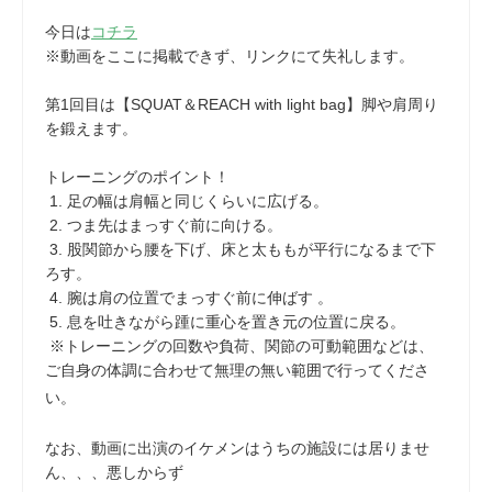
今日は
コチラ
※動画をここに掲載できず、リンクにて失礼します。
第1回目は【SQUAT＆REACH with light bag】脚や肩周り
を鍛えます。
トレーニングのポイント！
1. 足の幅は肩幅と同じくらいに広げる。
2. つま先はまっすぐ前に向ける。
3. 股関節から腰を下げ、床と太ももが平行になるまで下
ろす。
4. 腕は肩の位置でまっすぐ前に伸ばす 。
5. 息を吐きながら踵に重心を置き元の位置に戻る。
※トレーニングの回数や負荷、関節の可動範囲などは、
ご自身の体調に合わせて無理の無い範囲で行ってくださ
い。
なお、動画に出演のイケメンはうちの施設には居りませ
ん、、、悪しからず