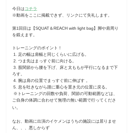
今日は
コチラ
※動画をここに掲載できず、リンクにて失礼します。
第1回目は【SQUAT＆REACH with light bag】脚や肩周り
を鍛えます。
トレーニングのポイント！
1. 足の幅は肩幅と同じくらいに広げる。
2. つま先はまっすぐ前に向ける。
3. 股関節から腰を下げ、床と太ももが平行になるまで下
ろす。
4. 腕は肩の位置でまっすぐ前に伸ばす 。
5. 息を吐きながら踵に重心を置き元の位置に戻る。
※トレーニングの回数や負荷、関節の可動範囲などは、
ご自身の体調に合わせて無理の無い範囲で行ってくださ
い。
なお、動画に出演のイケメンはうちの施設には居りませ
ん、、、悪しからず