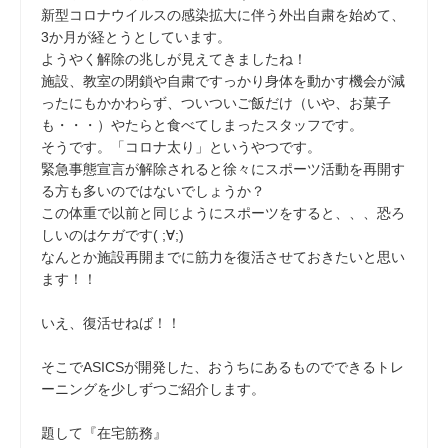
新型コロナウイルスの感染拡大に伴う外出自粛を始めて、
3か月が経とうとしています。
ようやく解除の兆しが見えてきましたね！
施設、教室の閉鎖や自粛ですっかり身体を動かす機会が減
ったにもかかわらず、ついついご飯だけ（いや、お菓子
も・・・）やたらと食べてしまったスタッフです。
そうです。「コロナ太り」というやつです。
緊急事態宣言が解除されると徐々にスポーツ活動を再開す
る方も多いのではないでしょうか？
この体重で以前と同じようにスポーツをすると、、、恐ろ
しいのはケガです( ;∀;)
なんとか施設再開までに筋力を復活させておきたいと思い
ます！！
いえ、復活せねば！！
そこでASICSが開発した、おうちにあるものでできるトレ
ーニングを少しずつご紹介します。
題して『在宅筋務』