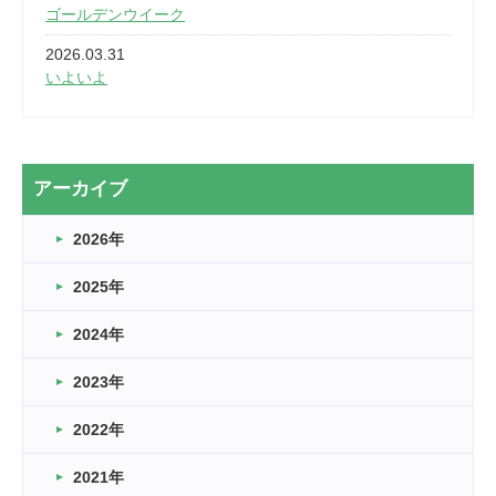
ゴールデンウイーク
2026.03.31
いよいよ
2026.03.28
2カ月
2026.03.20
アーカイブ
なぎなた
2026年
2026.03.16
どこよりも早い情報解禁
2025年
2026.03.15
車いすバスケとRくんのお話
2024年
2026.03.14
2023年
卒業・卒園の季節★
2022年
2026.03.11
スタッフ自慢
2021年
緑ケ丘体育館