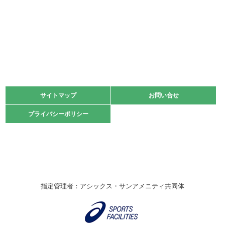
少年スポーツ大会 剣道の部
2022.06.05
阪神中学校 バレーボール優勝大会＊
緑ケ丘体育館
2021.11.13
マスターズスポーツフェスティバル「ビーチバレーボール
大会」開催
緑ケ丘体育館
サイトマップ
サイトマップ
お問い合せ
お問い合せ
2021.10.23
プライバシーポリシー
プライバシーポリシー
卓球選手権大会ラージボールの部開催☆
2021.10.20
車いすバスケチームの利用☆
緑ケ丘体育館
2021.06.26
指定管理者：アシックス・サンアメニティ共同体
伊丹市総合体育大会 バレーボール大会が開催されました
★
緑ケ丘体育館