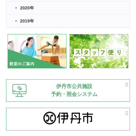
2022.11.03
2020年
市民スポーツ祭 剣道の部開催
緑ケ丘体育館
2019年
2022.07.24
いたっぼーる大会☆彡
緑ケ丘体育館
2022.07.03
市内総合体育大会が開始
緑ケ丘体育館
猪名川運動広場
古池運動広場
市立野球場
2022.06.12
伊丹市公共施設
県知事杯争奪バレーボール大会が開催
予約・照会システム
緑ケ丘体育館
2022.05.05
体育協会長杯 バドミントン競技の部
緑ケ丘体育館
2022.05.22