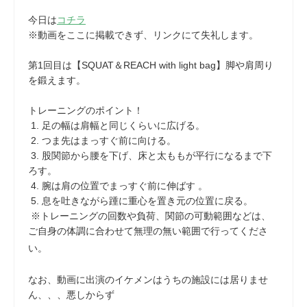
今日は
コチラ
※動画をここに掲載できず、リンクにて失礼します。
第1回目は【SQUAT＆REACH with light bag】脚や肩周り
を鍛えます。
トレーニングのポイント！
1. 足の幅は肩幅と同じくらいに広げる。
2. つま先はまっすぐ前に向ける。
3. 股関節から腰を下げ、床と太ももが平行になるまで下
ろす。
4. 腕は肩の位置でまっすぐ前に伸ばす 。
5. 息を吐きながら踵に重心を置き元の位置に戻る。
※トレーニングの回数や負荷、関節の可動範囲などは、
ご自身の体調に合わせて無理の無い範囲で行ってくださ
い。
なお、動画に出演のイケメンはうちの施設には居りませ
ん、、、悪しからず