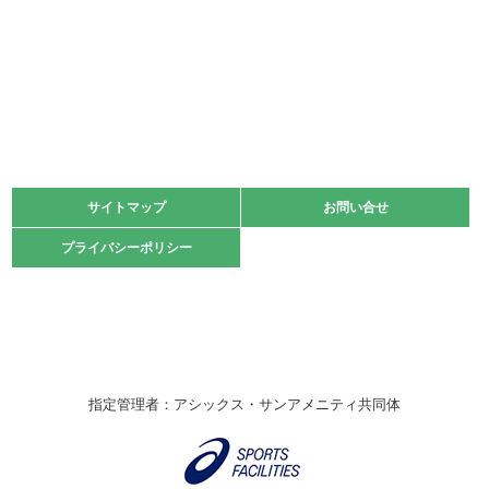
少年スポーツ大会 剣道の部
2022.06.05
阪神中学校 バレーボール優勝大会＊
緑ケ丘体育館
2021.11.13
マスターズスポーツフェスティバル「ビーチバレーボール
大会」開催
緑ケ丘体育館
サイトマップ
サイトマップ
お問い合せ
お問い合せ
2021.10.23
プライバシーポリシー
プライバシーポリシー
卓球選手権大会ラージボールの部開催☆
2021.10.20
車いすバスケチームの利用☆
緑ケ丘体育館
2021.06.26
指定管理者：アシックス・サンアメニティ共同体
伊丹市総合体育大会 バレーボール大会が開催されました
★
緑ケ丘体育館