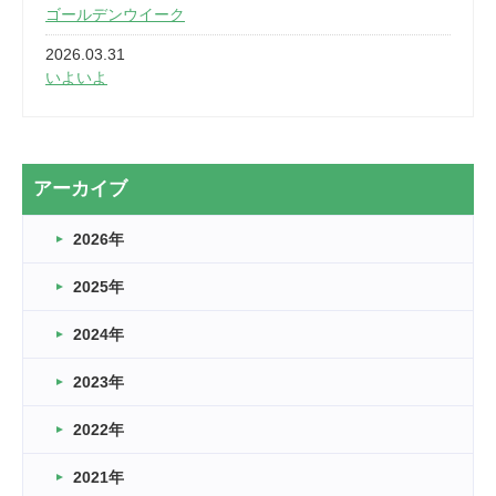
ゴールデンウイーク
2026.03.31
いよいよ
2026.03.28
2カ月
2026.03.20
アーカイブ
なぎなた
2026年
2026.03.16
どこよりも早い情報解禁
2025年
2026.03.15
車いすバスケとRくんのお話
2024年
2026.03.14
2023年
卒業・卒園の季節★
2022年
2026.03.11
スタッフ自慢
2021年
緑ケ丘体育館