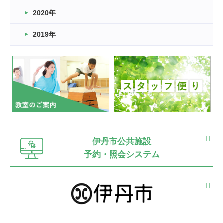
2022.11.03
2020年
市民スポーツ祭 剣道の部開催
緑ケ丘体育館
2019年
2022.07.24
いたっぼーる大会☆彡
緑ケ丘体育館
2022.07.03
市内総合体育大会が開始
緑ケ丘体育館
猪名川運動広場
古池運動広場
市立野球場
2022.06.12
伊丹市公共施設
県知事杯争奪バレーボール大会が開催
予約・照会システム
緑ケ丘体育館
2022.05.05
体育協会長杯 バドミントン競技の部
緑ケ丘体育館
2022.05.22