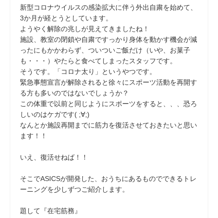
新型コロナウイルスの感染拡大に伴う外出自粛を始めて、
3か月が経とうとしています。
ようやく解除の兆しが見えてきましたね！
施設、教室の閉鎖や自粛ですっかり身体を動かす機会が減
ったにもかかわらず、ついついご飯だけ（いや、お菓子
も・・・）やたらと食べてしまったスタッフです。
そうです。「コロナ太り」というやつです。
緊急事態宣言が解除されると徐々にスポーツ活動を再開す
る方も多いのではないでしょうか？
この体重で以前と同じようにスポーツをすると、、、恐ろ
しいのはケガです( ;∀;)
なんとか施設再開までに筋力を復活させておきたいと思い
ます！！
いえ、復活せねば！！
そこでASICSが開発した、おうちにあるものでできるトレ
ーニングを少しずつご紹介します。
題して『在宅筋務』