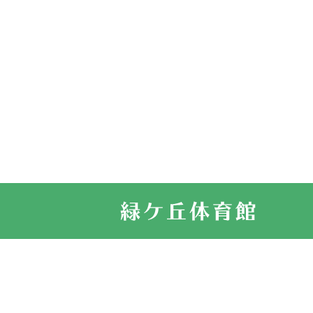
2026.03.14
卒業・卒園の
2026.03.11
スタッフ自慢
2022.11.03
市民スポーツ
2022.07.24
いたっぼーる
2022.07.03
市内総合体育
古池運動広場
2022.06.12
県知事杯争奪
2022.05.05
体育協会長杯
2022.05.22
少年スポーツ
2022.06.05
阪神中学校 
2021.11.13
マスターズス
サイトマップ
お問い合せ
プライバシ
緑ケ丘体育館
2021.10.23
卓球選手権大
2021.10.20
車いすバスケ