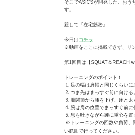
そこでASICSが開発した、お
す。
題して『在宅筋務』
今日は
コチラ
※動画をここに掲載できず、リ
第1回目は【SQUAT＆REACH wi
トレーニングのポイント！
1. 足の幅は肩幅と同じくらいに
2. つま先はまっすぐ前に向ける
3. 股関節から腰を下げ、床と
4. 腕は肩の位置でまっすぐ前に
5. 息を吐きながら踵に重心を
※トレーニングの回数や負荷、
い範囲で行ってください。