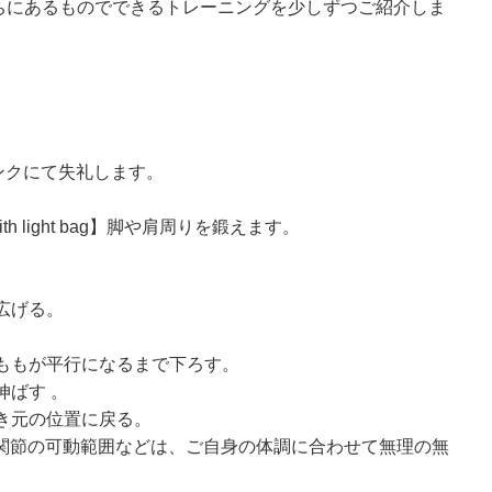
うちにあるものでできるトレーニングを少しずつご紹介しま
ンクにて失礼します。
th light bag】脚や肩周りを鍛えます。
広げる。
。
太ももが平行になるまで下ろす。
伸ばす 。
置き元の位置に戻る。
関節の可動範囲などは、ご自身の体調に合わせて無理の無