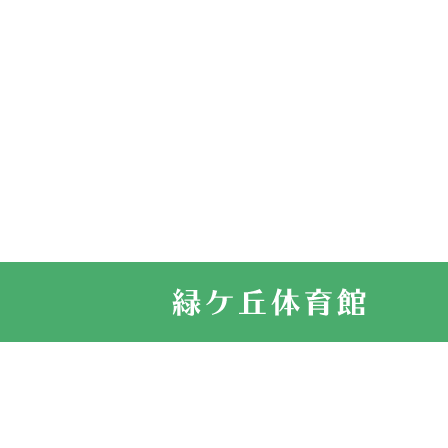
2026.03.14
卒業・卒園の
2026.03.11
スタッフ自慢
2022.11.03
市民スポーツ
2022.07.24
いたっぼーる
2022.07.03
市内総合体育
古池運動広場
2022.06.12
県知事杯争奪
2022.05.05
体育協会長杯
2022.05.22
少年スポーツ
2022.06.05
阪神中学校 
2021.11.13
マスターズス
サイトマップ
お問い合せ
プライバシ
緑ケ丘体育館
2021.10.23
卓球選手権大
2021.10.20
車いすバスケ