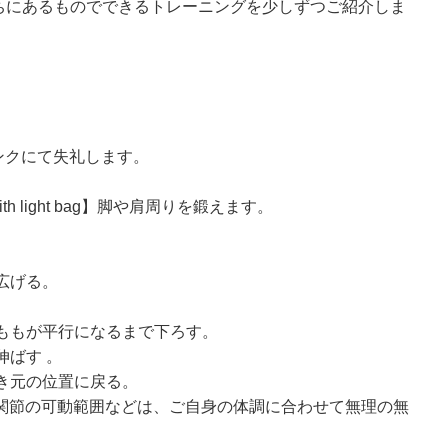
うちにあるものでできるトレーニングを少しずつご紹介しま
ンクにて失礼します。
th light bag】脚や肩周りを鍛えます。
広げる。
。
太ももが平行になるまで下ろす。
伸ばす 。
置き元の位置に戻る。
関節の可動範囲などは、ご自身の体調に合わせて無理の無