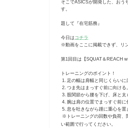
そこでASICSが開発した、お
す。
題して『在宅筋務』
今日は
コチラ
※動画をここに掲載できず、リ
第1回目は【SQUAT＆REACH wi
トレーニングのポイント！
1. 足の幅は肩幅と同じくらいに
2. つま先はまっすぐ前に向ける
3. 股関節から腰を下げ、床と
4. 腕は肩の位置でまっすぐ前に
5. 息を吐きながら踵に重心を
※トレーニングの回数や負荷、
い範囲で行ってください。