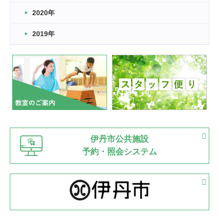
2022.11.03
2020年
市民スポーツ祭 剣道の部開催
緑ケ丘体育館
2019年
2022.07.24
いたっぼーる大会☆彡
緑ケ丘体育館
2022.07.03
市内総合体育大会が開始
緑ケ丘体育館
猪名川運動広場
古池運動広場
市立野球場
2022.06.12
伊丹市公共施設
県知事杯争奪バレーボール大会が開催
予約・照会システム
緑ケ丘体育館
2022.05.05
体育協会長杯 バドミントン競技の部
緑ケ丘体育館
2022.05.22