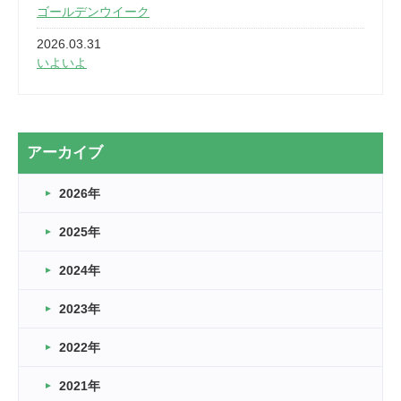
ゴールデンウイーク
2026.03.31
いよいよ
2026.03.28
2カ月
2026.03.20
アーカイブ
なぎなた
2026年
2026.03.16
どこよりも早い情報解禁
2025年
2026.03.15
車いすバスケとRくんのお話
2024年
2026.03.14
2023年
卒業・卒園の季節★
2022年
2026.03.11
スタッフ自慢
2021年
緑ケ丘体育館