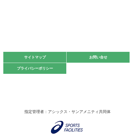
少年スポーツ大会 剣道の部
2022.06.05
阪神中学校 バレーボール優勝大会＊
緑ケ丘体育館
2021.11.13
マスターズスポーツフェスティバル「ビーチバレーボール
大会」開催
緑ケ丘体育館
サイトマップ
サイトマップ
お問い合せ
お問い合せ
2021.10.23
プライバシーポリシー
プライバシーポリシー
卓球選手権大会ラージボールの部開催☆
2021.10.20
車いすバスケチームの利用☆
緑ケ丘体育館
2021.06.26
指定管理者：アシックス・サンアメニティ共同体
伊丹市総合体育大会 バレーボール大会が開催されました
★
緑ケ丘体育館