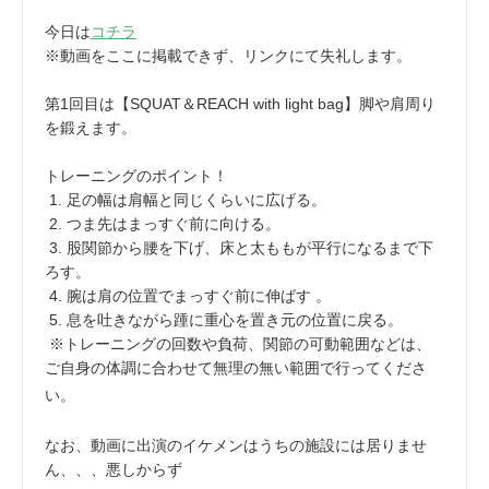
今日は
コチラ
※動画をここに掲載できず、リンクにて失礼します。
第1回目は【SQUAT＆REACH with light bag】脚や肩周り
を鍛えます。
トレーニングのポイント！
1. 足の幅は肩幅と同じくらいに広げる。
2. つま先はまっすぐ前に向ける。
3. 股関節から腰を下げ、床と太ももが平行になるまで下
ろす。
4. 腕は肩の位置でまっすぐ前に伸ばす 。
5. 息を吐きながら踵に重心を置き元の位置に戻る。
※トレーニングの回数や負荷、関節の可動範囲などは、
ご自身の体調に合わせて無理の無い範囲で行ってくださ
い。
なお、動画に出演のイケメンはうちの施設には居りませ
ん、、、悪しからず