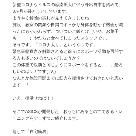
新型コロナウイルスの感染拡大に伴う外出自粛を始めて、
3か月が経とうとしています。
ようやく解除の兆しが見えてきましたね！
施設、教室の閉鎖や自粛ですっかり身体を動かす機会が減
ったにもかかわらず、ついついご飯だけ（いや、お菓子
も・・・）やたらと食べてしまったスタッフです。
そうです。「コロナ太り」というやつです。
緊急事態宣言が解除されると徐々にスポーツ活動を再開す
る方も多いのではないでしょうか？
この体重で以前と同じようにスポーツをすると、、、恐ろ
しいのはケガです( ;∀;)
なんとか施設再開までに筋力を復活させておきたいと思い
ます！！
いえ、復活せねば！！
そこでASICSが開発した、おうちにあるものでできるトレ
ーニングを少しずつご紹介します。
題して『在宅筋務』