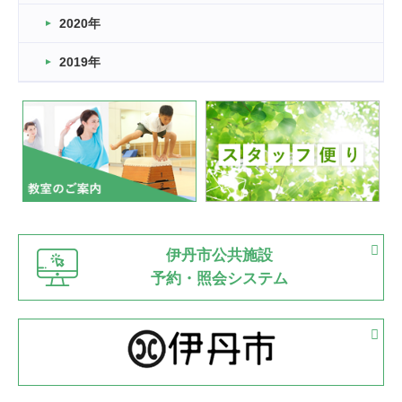
2022.11.03
2020年
市民スポーツ祭 剣道の部開催
緑ケ丘体育館
2019年
2022.07.24
いたっぼーる大会☆彡
緑ケ丘体育館
2022.07.03
市内総合体育大会が開始
緑ケ丘体育館
猪名川運動広場
古池運動広場
市立野球場
2022.06.12
伊丹市公共施設
県知事杯争奪バレーボール大会が開催
予約・照会システム
緑ケ丘体育館
2022.05.05
体育協会長杯 バドミントン競技の部
緑ケ丘体育館
2022.05.22