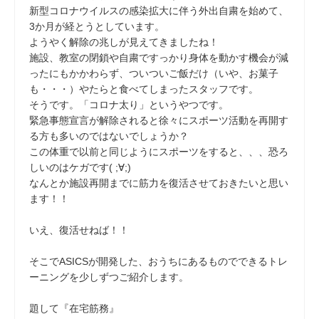
新型コロナウイルスの感染拡大に伴う外出自粛を始めて、
3か月が経とうとしています。
ようやく解除の兆しが見えてきましたね！
施設、教室の閉鎖や自粛ですっかり身体を動かす機会が減
ったにもかかわらず、ついついご飯だけ（いや、お菓子
も・・・）やたらと食べてしまったスタッフです。
そうです。「コロナ太り」というやつです。
緊急事態宣言が解除されると徐々にスポーツ活動を再開す
る方も多いのではないでしょうか？
この体重で以前と同じようにスポーツをすると、、、恐ろ
しいのはケガです( ;∀;)
なんとか施設再開までに筋力を復活させておきたいと思い
ます！！
いえ、復活せねば！！
そこでASICSが開発した、おうちにあるものでできるトレ
ーニングを少しずつご紹介します。
題して『在宅筋務』