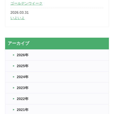
ゴールデンウイーク
2026.03.31
いよいよ
2026.03.28
2カ月
2026.03.20
アーカイブ
なぎなた
2026年
2026.03.16
どこよりも早い情報解禁
2025年
2026.03.15
車いすバスケとRくんのお話
2024年
2026.03.14
2023年
卒業・卒園の季節★
2022年
2026.03.11
スタッフ自慢
2021年
緑ケ丘体育館