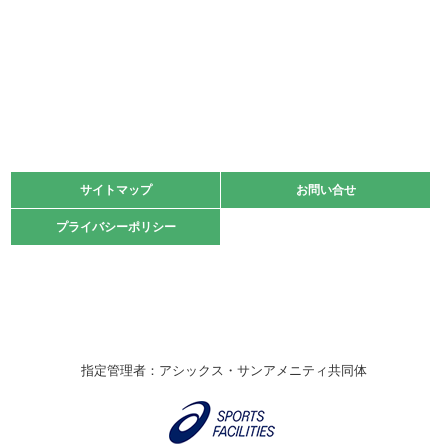
少年スポーツ大会 剣道の部
2022.06.05
阪神中学校 バレーボール優勝大会＊
緑ケ丘体育館
2021.11.13
マスターズスポーツフェスティバル「ビーチバレーボール
大会」開催
緑ケ丘体育館
サイトマップ
サイトマップ
お問い合せ
お問い合せ
2021.10.23
プライバシーポリシー
プライバシーポリシー
卓球選手権大会ラージボールの部開催☆
2021.10.20
車いすバスケチームの利用☆
緑ケ丘体育館
2021.06.26
指定管理者：アシックス・サンアメニティ共同体
伊丹市総合体育大会 バレーボール大会が開催されました
★
緑ケ丘体育館