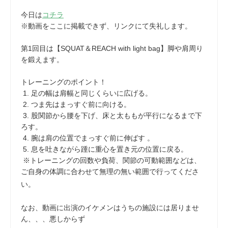
今日は
コチラ
※動画をここに掲載できず、リンクにて失礼します。
第1回目は【SQUAT＆REACH with light bag】脚や肩周り
を鍛えます。
トレーニングのポイント！
1. 足の幅は肩幅と同じくらいに広げる。
2. つま先はまっすぐ前に向ける。
3. 股関節から腰を下げ、床と太ももが平行になるまで下
ろす。
4. 腕は肩の位置でまっすぐ前に伸ばす 。
5. 息を吐きながら踵に重心を置き元の位置に戻る。
※トレーニングの回数や負荷、関節の可動範囲などは、
ご自身の体調に合わせて無理の無い範囲で行ってくださ
い。
なお、動画に出演のイケメンはうちの施設には居りませ
ん、、、悪しからず