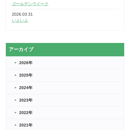
ゴールデンウイーク
2026.03.31
いよいよ
2026.03.28
2カ月
2026.03.20
アーカイブ
なぎなた
2026年
2026.03.16
どこよりも早い情報解禁
2025年
2026.03.15
車いすバスケとRくんのお話
2024年
2026.03.14
2023年
卒業・卒園の季節★
2022年
2026.03.11
スタッフ自慢
2021年
緑ケ丘体育館