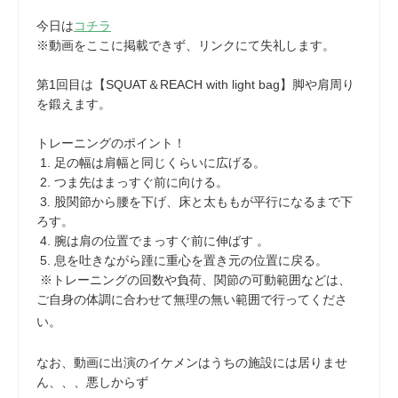
今日は
コチラ
※動画をここに掲載できず、リンクにて失礼します。
第1回目は【SQUAT＆REACH with light bag】脚や肩周り
を鍛えます。
トレーニングのポイント！
1. 足の幅は肩幅と同じくらいに広げる。
2. つま先はまっすぐ前に向ける。
3. 股関節から腰を下げ、床と太ももが平行になるまで下
ろす。
4. 腕は肩の位置でまっすぐ前に伸ばす 。
5. 息を吐きながら踵に重心を置き元の位置に戻る。
※トレーニングの回数や負荷、関節の可動範囲などは、
ご自身の体調に合わせて無理の無い範囲で行ってくださ
い。
なお、動画に出演のイケメンはうちの施設には居りませ
ん、、、悪しからず