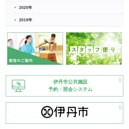
2022.11.03
2020年
市民スポーツ祭 剣道の部開催
緑ケ丘体育館
2019年
2022.07.24
いたっぼーる大会☆彡
緑ケ丘体育館
2022.07.03
市内総合体育大会が開始
緑ケ丘体育館
猪名川運動広場
古池運動広場
市立野球場
2022.06.12
伊丹市公共施設
県知事杯争奪バレーボール大会が開催
予約・照会システム
緑ケ丘体育館
2022.05.05
体育協会長杯 バドミントン競技の部
緑ケ丘体育館
2022.05.22