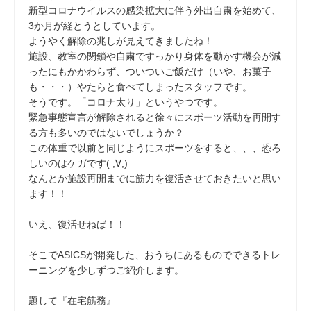
新型コロナウイルスの感染拡大に伴う外出自粛を始めて、
3か月が経とうとしています。
ようやく解除の兆しが見えてきましたね！
施設、教室の閉鎖や自粛ですっかり身体を動かす機会が減
ったにもかかわらず、ついついご飯だけ（いや、お菓子
も・・・）やたらと食べてしまったスタッフです。
そうです。「コロナ太り」というやつです。
緊急事態宣言が解除されると徐々にスポーツ活動を再開す
る方も多いのではないでしょうか？
この体重で以前と同じようにスポーツをすると、、、恐ろ
しいのはケガです( ;∀;)
なんとか施設再開までに筋力を復活させておきたいと思い
ます！！
いえ、復活せねば！！
そこでASICSが開発した、おうちにあるものでできるトレ
ーニングを少しずつご紹介します。
題して『在宅筋務』