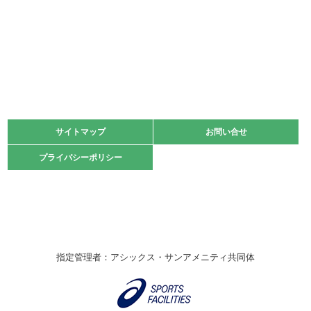
少年スポーツ大会 剣道の部
2022.06.05
阪神中学校 バレーボール優勝大会＊
緑ケ丘体育館
2021.11.13
マスターズスポーツフェスティバル「ビーチバレーボール
大会」開催
緑ケ丘体育館
サイトマップ
サイトマップ
お問い合せ
お問い合せ
2021.10.23
プライバシーポリシー
プライバシーポリシー
卓球選手権大会ラージボールの部開催☆
2021.10.20
車いすバスケチームの利用☆
緑ケ丘体育館
2021.06.26
指定管理者：アシックス・サンアメニティ共同体
伊丹市総合体育大会 バレーボール大会が開催されました
★
緑ケ丘体育館