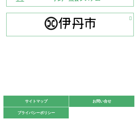
緑ケ丘体育館
2022.05.05
体育協会長杯 バドミントン競技の部
緑ケ丘体育館
2022.05.22
少年スポーツ大会 剣道の部
2022.06.05
阪神中学校 バレーボール優勝大会＊
緑ケ丘体育館
2021.11.13
マスターズスポーツフェスティバル「ビーチバレーボール
大会」開催
緑ケ丘体育館
サイトマップ
サイトマップ
お問い合せ
お問い合せ
2021.10.23
プライバシーポリシー
プライバシーポリシー
卓球選手権大会ラージボールの部開催☆
2021.10.20
車いすバスケチームの利用☆