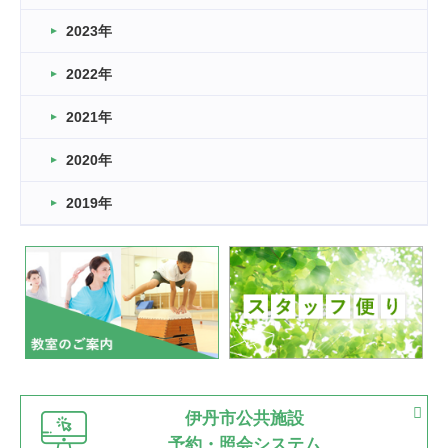
2026.03.14
2023年
卒業・卒園の季節★
2022年
2026.03.11
スタッフ自慢
2021年
緑ケ丘体育館
2022.11.03
2020年
市民スポーツ祭 剣道の部開催
緑ケ丘体育館
2019年
2022.07.24
いたっぼーる大会☆彡
緑ケ丘体育館
2022.07.03
市内総合体育大会が開始
緑ケ丘体育館
猪名川運動広場
古池運動広場
市立野球場
2022.06.12
伊丹市公共施設
県知事杯争奪バレーボール大会が開催
予約・照会システム