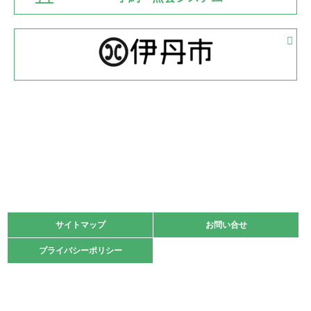
緑ケ丘体育館
2022.05.05
体育協会長杯 バドミントン競技の部
緑ケ丘体育館
2022.05.22
少年スポーツ大会 剣道の部
2022.06.05
阪神中学校 バレーボール優勝大会＊
緑ケ丘体育館
2021.11.13
マスターズスポーツフェスティバル「ビーチバレーボール
大会」開催
緑ケ丘体育館
サイトマップ
サイトマップ
お問い合せ
お問い合せ
2021.10.23
プライバシーポリシー
プライバシーポリシー
卓球選手権大会ラージボールの部開催☆
2021.10.20
車いすバスケチームの利用☆