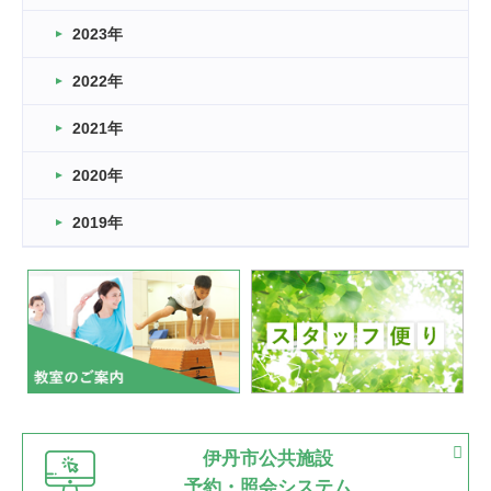
2026.03.14
2023年
卒業・卒園の季節★
2022年
2026.03.11
スタッフ自慢
2021年
緑ケ丘体育館
2022.11.03
2020年
市民スポーツ祭 剣道の部開催
緑ケ丘体育館
2019年
2022.07.24
いたっぼーる大会☆彡
緑ケ丘体育館
2022.07.03
市内総合体育大会が開始
緑ケ丘体育館
猪名川運動広場
古池運動広場
市立野球場
2022.06.12
伊丹市公共施設
県知事杯争奪バレーボール大会が開催
予約・照会システム