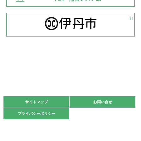
緑ケ丘体育館
2022.05.05
体育協会長杯 バドミントン競技の部
緑ケ丘体育館
2022.05.22
少年スポーツ大会 剣道の部
2022.06.05
阪神中学校 バレーボール優勝大会＊
緑ケ丘体育館
2021.11.13
マスターズスポーツフェスティバル「ビーチバレーボール
大会」開催
緑ケ丘体育館
サイトマップ
サイトマップ
お問い合せ
お問い合せ
2021.10.23
プライバシーポリシー
プライバシーポリシー
卓球選手権大会ラージボールの部開催☆
2021.10.20
車いすバスケチームの利用☆