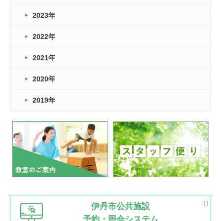
2026.03.14
2023年
卒業・卒園の季節★
2022年
2026.03.11
スタッフ自慢
2021年
緑ケ丘体育館
2022.11.03
2020年
市民スポーツ祭 剣道の部開催
緑ケ丘体育館
2019年
2022.07.24
いたっぼーる大会☆彡
緑ケ丘体育館
2022.07.03
市内総合体育大会が開始
緑ケ丘体育館
猪名川運動広場
古池運動広場
市立野球場
2022.06.12
伊丹市公共施設
県知事杯争奪バレーボール大会が開催
予約・照会システム