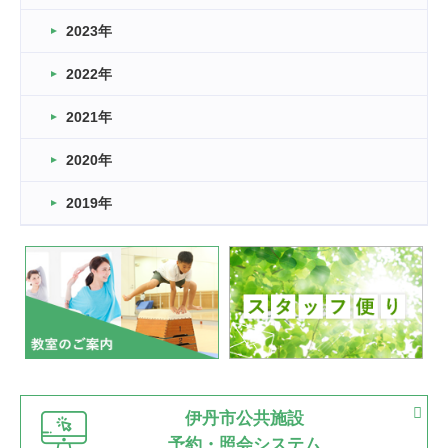
2026.03.14
2023年
卒業・卒園の季節★
2022年
2026.03.11
スタッフ自慢
2021年
緑ケ丘体育館
2022.11.03
2020年
市民スポーツ祭 剣道の部開催
緑ケ丘体育館
2019年
2022.07.24
いたっぼーる大会☆彡
緑ケ丘体育館
2022.07.03
市内総合体育大会が開始
緑ケ丘体育館
猪名川運動広場
古池運動広場
市立野球場
2022.06.12
伊丹市公共施設
県知事杯争奪バレーボール大会が開催
予約・照会システム