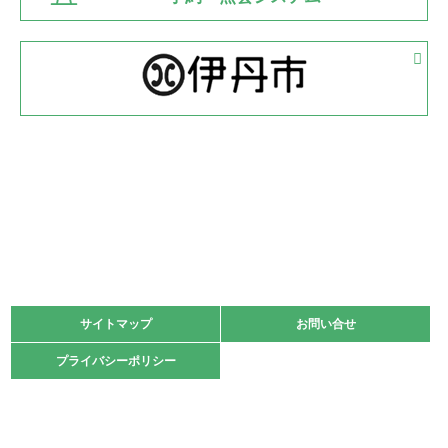
緑ケ丘体育館
2022.05.05
体育協会長杯 バドミントン競技の部
緑ケ丘体育館
2022.05.22
少年スポーツ大会 剣道の部
2022.06.05
阪神中学校 バレーボール優勝大会＊
緑ケ丘体育館
2021.11.13
マスターズスポーツフェスティバル「ビーチバレーボール
大会」開催
緑ケ丘体育館
サイトマップ
サイトマップ
お問い合せ
お問い合せ
2021.10.23
プライバシーポリシー
プライバシーポリシー
卓球選手権大会ラージボールの部開催☆
2021.10.20
車いすバスケチームの利用☆