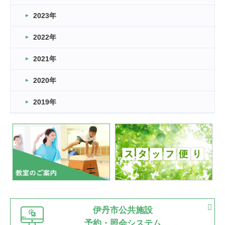
2026.03.14
2023年
卒業・卒園の季節★
2022年
2026.03.11
スタッフ自慢
2021年
緑ケ丘体育館
2022.11.03
2020年
市民スポーツ祭 剣道の部開催
緑ケ丘体育館
2019年
2022.07.24
いたっぼーる大会☆彡
緑ケ丘体育館
2022.07.03
市内総合体育大会が開始
緑ケ丘体育館
猪名川運動広場
古池運動広場
市立野球場
2022.06.12
伊丹市公共施設
県知事杯争奪バレーボール大会が開催
予約・照会システム