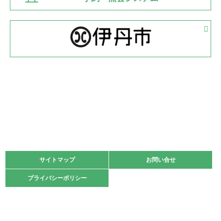
緑ケ丘体育館
2022.05.05
体育協会長杯 バドミントン競技の部
緑ケ丘体育館
2022.05.22
少年スポーツ大会 剣道の部
2022.06.05
阪神中学校 バレーボール優勝大会＊
緑ケ丘体育館
2021.11.13
マスターズスポーツフェスティバル「ビーチバレーボール
大会」開催
緑ケ丘体育館
サイトマップ
サイトマップ
お問い合せ
お問い合せ
2021.10.23
プライバシーポリシー
プライバシーポリシー
卓球選手権大会ラージボールの部開催☆
2021.10.20
車いすバスケチームの利用☆