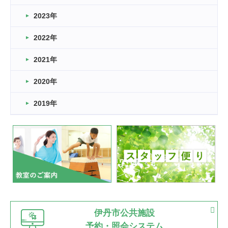
2026.03.14
2023年
卒業・卒園の季節★
2022年
2026.03.11
スタッフ自慢
2021年
緑ケ丘体育館
2022.11.03
2020年
市民スポーツ祭 剣道の部開催
緑ケ丘体育館
2019年
2022.07.24
いたっぼーる大会☆彡
緑ケ丘体育館
2022.07.03
市内総合体育大会が開始
緑ケ丘体育館
猪名川運動広場
古池運動広場
市立野球場
2022.06.12
伊丹市公共施設
県知事杯争奪バレーボール大会が開催
予約・照会システム