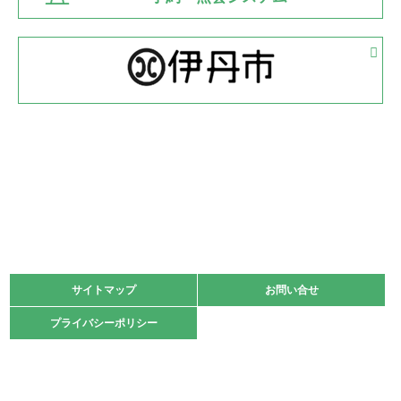
緑ケ丘体育館
2022.05.05
体育協会長杯 バドミントン競技の部
緑ケ丘体育館
2022.05.22
少年スポーツ大会 剣道の部
2022.06.05
阪神中学校 バレーボール優勝大会＊
緑ケ丘体育館
2021.11.13
マスターズスポーツフェスティバル「ビーチバレーボール
大会」開催
緑ケ丘体育館
サイトマップ
サイトマップ
お問い合せ
お問い合せ
2021.10.23
プライバシーポリシー
プライバシーポリシー
卓球選手権大会ラージボールの部開催☆
2021.10.20
車いすバスケチームの利用☆