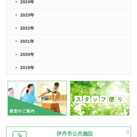
車いすバスケとRくんのお話
2024年
2026.03.14
2023年
卒業・卒園の季節★
2022年
2026.03.11
スタッフ自慢
2021年
緑ケ丘体育館
2022.11.03
2020年
市民スポーツ祭 剣道の部開催
緑ケ丘体育館
2019年
2022.07.24
いたっぼーる大会☆彡
緑ケ丘体育館
2022.07.03
市内総合体育大会が開始
緑ケ丘体育館
猪名川運動広場
古池運動広場
市立野球場
2022.06.12
伊丹市公共施設