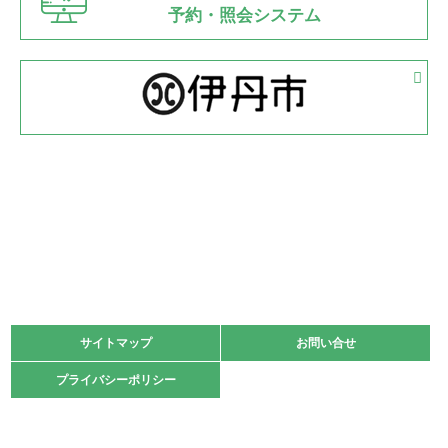
県知事杯争奪バレーボール大会が開催
予約・照会システム
緑ケ丘体育館
2022.05.05
体育協会長杯 バドミントン競技の部
緑ケ丘体育館
2022.05.22
少年スポーツ大会 剣道の部
2022.06.05
阪神中学校 バレーボール優勝大会＊
緑ケ丘体育館
2021.11.13
マスターズスポーツフェスティバル「ビーチバレーボール
大会」開催
緑ケ丘体育館
サイトマップ
サイトマップ
お問い合せ
お問い合せ
2021.10.23
プライバシーポリシー
プライバシーポリシー
卓球選手権大会ラージボールの部開催☆
2021.10.20