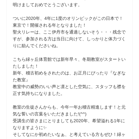
明けましておめでとうございます。
ついに2020年、4年に1度のオリンピックがこの日本で！
東京で！開催される年となりました！
聖火リレーは、ここ伊丹市を通過しないそう・・・残念で
すが、参加される方は当日に向けて、しっかりと体力づく
りに励んでくださいね。
こちら緑ヶ丘体育館では新年早々、冬期教室がスタートい
たしました！
新年、稽古初めをされたのは、お正月にぴったり『なぎな
た教室』
教室中の威勢のいい声と凛とした空気に、スタッフも襟を
正す気持ちになりました。
教室の生徒さんからも、今年一年お稽古精進します！と元
気な誓いの言葉をいただきました!(^^)
受講生の皆さまにとりましても2020年、希望溢れる1年に
なりますように✨
そしてなにか初めたいなぁ、と考えている方もぜひ！緑ヶ