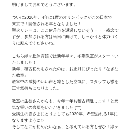
明けましておめでとうございます。
ついに2020年、4年に1度のオリンピックがこの日本で！
東京で！開催される年となりました！
聖火リレーは、ここ伊丹市を通過しないそう・・・残念で
すが、参加される方は当日に向けて、しっかりと体力づく
りに励んでくださいね。
こちら緑ヶ丘体育館では新年早々、冬期教室がスタートい
たしました！
新年、稽古初めをされたのは、お正月にぴったり『なぎな
た教室』
教室中の威勢のいい声と凛とした空気に、スタッフも襟を
正す気持ちになりました。
教室の生徒さんからも、今年一年お稽古精進します！と元
気な誓いの言葉をいただきました!(^^)
受講生の皆さまにとりましても2020年、希望溢れる1年に
なりますように✨
そしてなにか初めたいなぁ、と考えている方もぜひ！緑ヶ