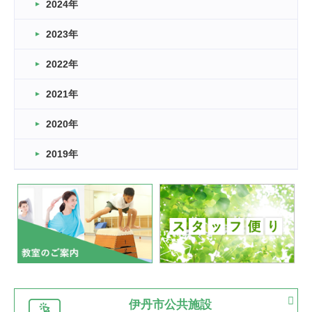
車いすバスケとRくんのお話
2024年
2026.03.14
2023年
卒業・卒園の季節★
2022年
2026.03.11
スタッフ自慢
2021年
緑ケ丘体育館
2022.11.03
2020年
市民スポーツ祭 剣道の部開催
緑ケ丘体育館
2019年
2022.07.24
いたっぼーる大会☆彡
緑ケ丘体育館
2022.07.03
市内総合体育大会が開始
緑ケ丘体育館
猪名川運動広場
古池運動広場
市立野球場
2022.06.12
伊丹市公共施設