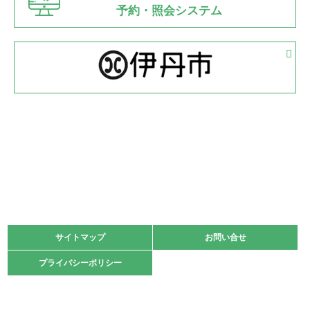
県知事杯争奪バレーボール大会が開催
予約・照会システム
緑ケ丘体育館
2022.05.05
体育協会長杯 バドミントン競技の部
緑ケ丘体育館
2022.05.22
少年スポーツ大会 剣道の部
2022.06.05
阪神中学校 バレーボール優勝大会＊
緑ケ丘体育館
2021.11.13
マスターズスポーツフェスティバル「ビーチバレーボール
大会」開催
緑ケ丘体育館
サイトマップ
サイトマップ
お問い合せ
お問い合せ
2021.10.23
プライバシーポリシー
プライバシーポリシー
卓球選手権大会ラージボールの部開催☆
2021.10.20