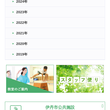
車いすバスケとRくんのお話
2024年
2026.03.14
2023年
卒業・卒園の季節★
2022年
2026.03.11
スタッフ自慢
2021年
緑ケ丘体育館
2022.11.03
2020年
市民スポーツ祭 剣道の部開催
緑ケ丘体育館
2019年
2022.07.24
いたっぼーる大会☆彡
緑ケ丘体育館
2022.07.03
市内総合体育大会が開始
緑ケ丘体育館
猪名川運動広場
古池運動広場
市立野球場
2022.06.12
伊丹市公共施設