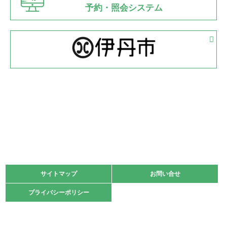
県知事杯争奪バレーボール大会が開催
予約・照会システム
緑ケ丘体育館
2022.05.05
体育協会長杯 バドミントン競技の部
緑ケ丘体育館
2022.05.22
少年スポーツ大会 剣道の部
2022.06.05
阪神中学校 バレーボール優勝大会＊
緑ケ丘体育館
2021.11.13
マスターズスポーツフェスティバル「ビーチバレーボール
大会」開催
緑ケ丘体育館
サイトマップ
サイトマップ
お問い合せ
お問い合せ
2021.10.23
プライバシーポリシー
プライバシーポリシー
卓球選手権大会ラージボールの部開催☆
2021.10.20