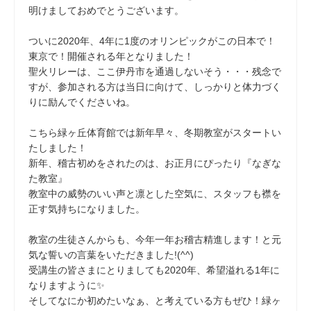
明けましておめでとうございます。
ついに2020年、4年に1度のオリンピックがこの日本で！
東京で！開催される年となりました！
聖火リレーは、ここ伊丹市を通過しないそう・・・残念で
すが、参加される方は当日に向けて、しっかりと体力づく
りに励んでくださいね。
こちら緑ヶ丘体育館では新年早々、冬期教室がスタートい
たしました！
新年、稽古初めをされたのは、お正月にぴったり『なぎな
た教室』
教室中の威勢のいい声と凛とした空気に、スタッフも襟を
正す気持ちになりました。
教室の生徒さんからも、今年一年お稽古精進します！と元
気な誓いの言葉をいただきました!(^^)
受講生の皆さまにとりましても2020年、希望溢れる1年に
なりますように✨
そしてなにか初めたいなぁ、と考えている方もぜひ！緑ヶ