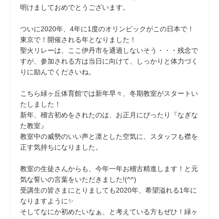
明けましておめでとうございます。
ついに2020年、4年に1度のオリンピックがこの日本で！
東京で！開催される年となりました！
聖火リレーは、ここ伊丹市を通過しないそう・・・残念で
すが、参加される方は当日に向けて、しっかりと体力づく
りに励んでくださいね。
こちら緑ヶ丘体育館では新年早々、冬期教室がスタートい
たしました！
新年、稽古初めをされたのは、お正月にぴったり『なぎな
た教室』
教室中の威勢のいい声と凛とした空気に、スタッフも襟を
正す気持ちになりました。
教室の生徒さんからも、今年一年お稽古精進します！と元
気な誓いの言葉をいただきました!(^^)
受講生の皆さまにとりましても2020年、希望溢れる1年に
なりますように✨
そしてなにか初めたいなぁ、と考えている方もぜひ！緑ヶ