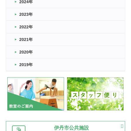
車いすバスケとRくんのお話
2024年
2026.03.14
2023年
卒業・卒園の季節★
2022年
2026.03.11
スタッフ自慢
2021年
緑ケ丘体育館
2022.11.03
2020年
市民スポーツ祭 剣道の部開催
緑ケ丘体育館
2019年
2022.07.24
いたっぼーる大会☆彡
緑ケ丘体育館
2022.07.03
市内総合体育大会が開始
緑ケ丘体育館
猪名川運動広場
古池運動広場
市立野球場
2022.06.12
伊丹市公共施設