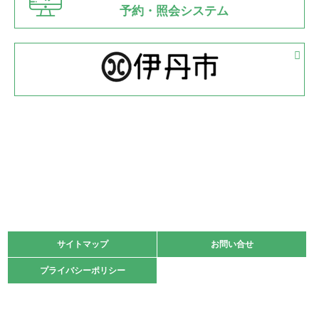
県知事杯争奪バレーボール大会が開催
予約・照会システム
緑ケ丘体育館
2022.05.05
体育協会長杯 バドミントン競技の部
緑ケ丘体育館
2022.05.22
少年スポーツ大会 剣道の部
2022.06.05
阪神中学校 バレーボール優勝大会＊
緑ケ丘体育館
2021.11.13
マスターズスポーツフェスティバル「ビーチバレーボール
大会」開催
緑ケ丘体育館
サイトマップ
サイトマップ
お問い合せ
お問い合せ
2021.10.23
プライバシーポリシー
プライバシーポリシー
卓球選手権大会ラージボールの部開催☆
2021.10.20