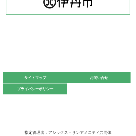
緑ケ丘体育館
2022.05.22
少年スポーツ大会 剣道の部
2022.06.05
阪神中学校 バレーボール優勝大会＊
緑ケ丘体育館
2021.11.13
マスターズスポーツフェスティバル「ビーチバレーボール
大会」開催
緑ケ丘体育館
サイトマップ
サイトマップ
お問い合せ
お問い合せ
2021.10.23
プライバシーポリシー
プライバシーポリシー
卓球選手権大会ラージボールの部開催☆
2021.10.20
車いすバスケチームの利用☆
緑ケ丘体育館
2021.06.26
指定管理者：アシックス・サンアメニティ共同体
伊丹市総合体育大会 バレーボール大会が開催されました