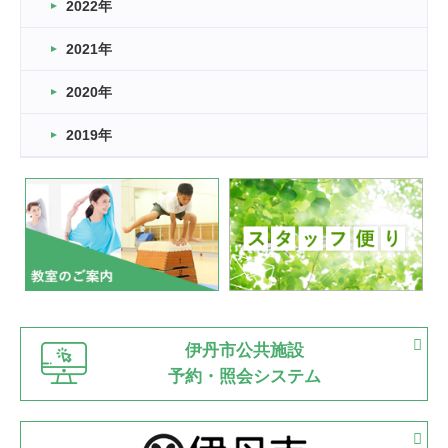
2022年
2026.03.11
スタッフ自慢
2021年
緑ケ丘体育館
2022.11.03
2020年
市民スポーツ祭 剣道の部開催
緑ケ丘体育館
2019年
2022.07.24
いたっぼーる大会☆彡
緑ケ丘体育館
2022.07.03
市内総合体育大会が開始
緑ケ丘体育館
猪名川運動広場
古池運動広場
市立野球場
2022.06.12
伊丹市公共施設
県知事杯争奪バレーボール大会が開催
予約・照会システム
緑ケ丘体育館
2022.05.05
体育協会長杯 バドミントン競技の部