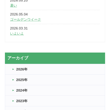
2026.05.20
暑い
2026.05.04
ゴールデンウイーク
2026.03.31
いよいよ
2026.03.28
2カ月
2026.03.20
アーカイブ
なぎなた
2026年
2026.03.16
どこよりも早い情報解禁
2025年
2026.03.15
車いすバスケとRくんのお話
2024年
2026.03.14
2023年
卒業・卒園の季節★