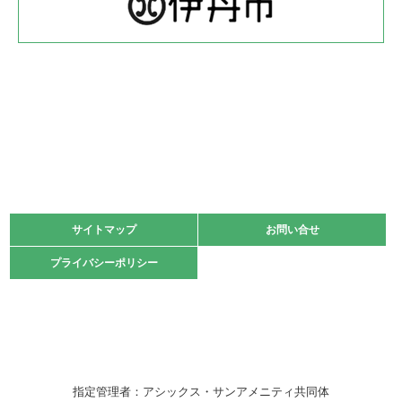
緑ケ丘体育館
2022.05.22
少年スポーツ大会 剣道の部
2022.06.05
阪神中学校 バレーボール優勝大会＊
緑ケ丘体育館
2021.11.13
マスターズスポーツフェスティバル「ビーチバレーボール
大会」開催
緑ケ丘体育館
サイトマップ
サイトマップ
お問い合せ
お問い合せ
2021.10.23
プライバシーポリシー
プライバシーポリシー
卓球選手権大会ラージボールの部開催☆
2021.10.20
車いすバスケチームの利用☆
緑ケ丘体育館
2021.06.26
指定管理者：アシックス・サンアメニティ共同体
伊丹市総合体育大会 バレーボール大会が開催されました