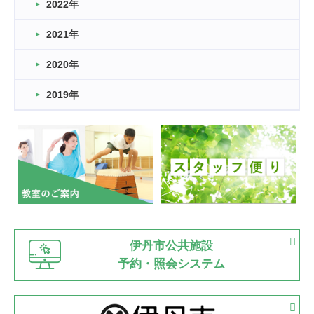
2022年
2026.03.11
スタッフ自慢
2021年
緑ケ丘体育館
2022.11.03
2020年
市民スポーツ祭 剣道の部開催
緑ケ丘体育館
2019年
2022.07.24
いたっぼーる大会☆彡
緑ケ丘体育館
2022.07.03
市内総合体育大会が開始
緑ケ丘体育館
猪名川運動広場
古池運動広場
市立野球場
2022.06.12
伊丹市公共施設
県知事杯争奪バレーボール大会が開催
予約・照会システム
緑ケ丘体育館
2022.05.05
体育協会長杯 バドミントン競技の部