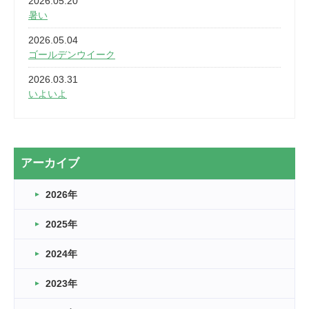
2026.05.20
暑い
2026.05.04
ゴールデンウイーク
2026.03.31
いよいよ
2026.03.28
2カ月
2026.03.20
アーカイブ
なぎなた
2026年
2026.03.16
どこよりも早い情報解禁
2025年
2026.03.15
車いすバスケとRくんのお話
2024年
2026.03.14
2023年
卒業・卒園の季節★