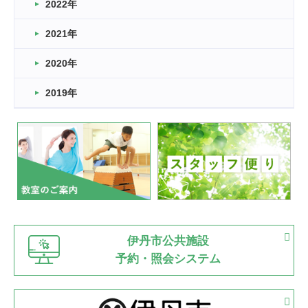
2022年
2026.03.11
スタッフ自慢
2021年
緑ケ丘体育館
2022.11.03
2020年
市民スポーツ祭 剣道の部開催
緑ケ丘体育館
2019年
2022.07.24
いたっぼーる大会☆彡
緑ケ丘体育館
2022.07.03
市内総合体育大会が開始
緑ケ丘体育館
猪名川運動広場
古池運動広場
市立野球場
2022.06.12
伊丹市公共施設
県知事杯争奪バレーボール大会が開催
予約・照会システム
緑ケ丘体育館
2022.05.05
体育協会長杯 バドミントン競技の部