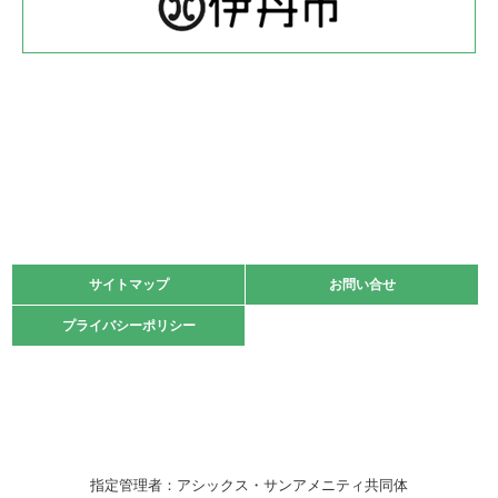
緑ケ丘体育館
2022.05.22
少年スポーツ大会 剣道の部
2022.06.05
阪神中学校 バレーボール優勝大会＊
緑ケ丘体育館
2021.11.13
マスターズスポーツフェスティバル「ビーチバレーボール
大会」開催
緑ケ丘体育館
サイトマップ
サイトマップ
お問い合せ
お問い合せ
2021.10.23
プライバシーポリシー
プライバシーポリシー
卓球選手権大会ラージボールの部開催☆
2021.10.20
車いすバスケチームの利用☆
緑ケ丘体育館
2021.06.26
指定管理者：アシックス・サンアメニティ共同体
伊丹市総合体育大会 バレーボール大会が開催されました